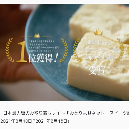
00〜
イド
メンバー
会社概要
99
特典
お問い合
00〜
わせ
・
日本最大級のお取り寄せサイト「おとりよせネット」スイーツ紹
(2021年8月10日?2021年8月16日)