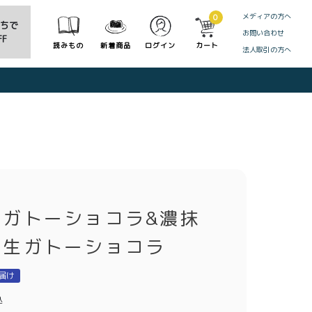
メディアの方へ
0
だちで
お問い合わせ
F
読みもの
新着商品
ログイン
カート
法人取引の方へ
CLOSE
生ガトーショコラ&濃抹
ろ生ガトーショコラ
届け
込