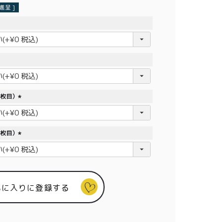
呈 ]
1枚目）
(
必
須
2枚目）
)
(
必
須
)
気に入りに登録する