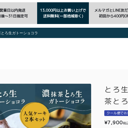
3営業日以内発送
13,000円以上お買い上げで
メルマガとLINE友
日後〜31日指定可
送料無料(一部地域除く)
初回から400円OF
茶とろ生ガトーショコラ
とろ
茶と
クール便でお
¥
7,900
税