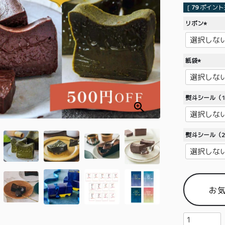
[
79
ポイント進
リボン
(
必
須
紙袋
)
(
必
須
熨斗シール（
)
熨斗シール（
お