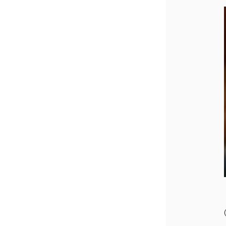
¥2,0
紅茶
¥3,9
toroaTea
¥6,0
焼き菓子
メルマガ
会員様限
定
toroa夏
のアウト
レットセ
ール