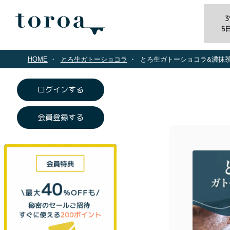
5
HOME
とろ生ガトーショコラ
とろ生ガトーショコラ&濃抹
ログインする
会員登録する