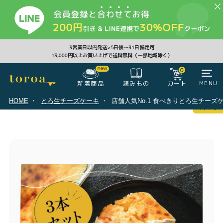
CLOSE
3営業日以内発送>5日後〜31日指定可
13,000円以上お買い上げで送料無料（一部地域除く）
0
0
新着商品
カート
MENU
読みもの
HOME
とろ生チーズケーキ
店舗人気No.1 食べきりとろ生チーズケ
マイページ
ログイン
カート
注文履歴
会員登録情報
ポイント