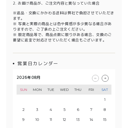
2. お届け商品が、ご注文内容と異なっていた場合
※返品・交換にかかわる送料は弊社で負担させていただき
ます。
※ 写真と実際の商品とは色や質感が多少異なる場合があ
りますので、ご了承の上ご注文ください。
※ 限定商品等で、商品点数に限りがある場合、交換のご
要望に返金で対応させていただく場合もございます。
営業日カレンダー
2026年08月
2026年09月
2026年10月
2026年11月
SUN
SUN
SUN
SUN
MON
MON
MON
MON
TUE
TUE
TUE
TUE
WED
WED
WED
WED
THU
THU
THU
THU
FRI
FRI
FRI
FRI
SAT
SAT
SAT
SAT
1
2
3
1
4
2
3
5
1
4
6
2
3
5
7
1
8
6
4
2
3
9
7
5
10
8
4
6
9
11
5
7
10
12
8
6
13
11
9
7
10
14
12
8
13
15
9
11
10
14
16
12
13
15
17
11
18
16
14
12
13
19
17
15
20
18
14
16
19
15
17
21