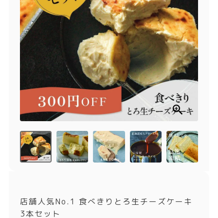
商品一覧
とろ生チーズケーキ
とろ生ガトーショコラ
濃抹茶とろ生ガトーシ
とろ生 まとめ買いお得
ョコラ
セット
とろ生シュー
お中元
クッキー缶
紅茶toroaTea
紅茶toroaTeaギフト
焼き菓子
お誕生日セット
メルマガ会員様限定
手さげ袋
toroa夏のアウトレッ
トセール
季節限定
店舗人気No.1 食べきりとろ生チーズケーキ
3本セット