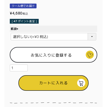
価格別
クール便でお届け
〜¥1,999
¥2,000〜¥3,999
¥
4,680
税込
[
47
ポイント進呈 ]
¥4,000〜¥5,999
¥6,000〜
紙袋
(
TOP
必
須
商品
読みもの
)
お気に入りに登録する
メンバー特典
会社概要
ご利用ガイド
お問い合わせ
カートに入れる
プライバシーポリシー