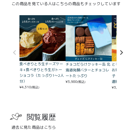
この商品を見ている人はこちらの商品もチェックしています
食べきりとろ生チーズケー
チョコだらけクッキー缶 北
とろ生チーズケ
キ+食べきりとろ生ガトー
海道発酵バターとチョコレ
お取り寄せ大賞
ショコラ（たっぷり1〜2人
ートたっぷり
子・スイーツ 
分）
¥
3,980
連続受賞殿堂
(税込)
¥
4,310
¥
3,780
(税込)
(税込)
閲覧履歴
過去に見た商品はこちら