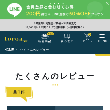
CLOSE
3営業日以内発送>5日後〜31日指定可
13,000円以上お買い上げで送料無料（一部地域除く）
0
0
新着商品
カート
MENU
読みもの
HOME
たくさんのレビュー
マイページ
ログイン
カート
たくさんのレビュー
注文履歴
会員登録情報
ポイント
1