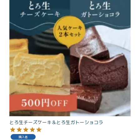
商品一覧
とろ生チーズケーキ
とろ生ガトーショコラ
濃抹茶とろ生ガトーシ
とろ生 まとめ買いお得
ョコラ
セット
とろ生シュー
お中元
クッキー缶
紅茶toroaTea
紅茶toroaTeaギフト
焼き菓子
お誕生日セット
メルマガ会員様限定
手さげ袋
toroa夏のアウトレッ
トセール
とろ生チーズケーキ＆とろ生ガトーショコラ
季節限定
購入者