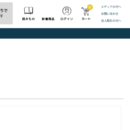
メディアの方へ
0
だちで
お問い合わせ
F
読みもの
新着商品
ログイン
カート
法人取引の方へ
CLOSE