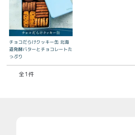
コラ
とろ生 ま
とめ買い
お得セッ
ト
チョコだらけクッキー缶 北海
価格別
道発酵バターとチョコレートた
お中元
っぷり
¥2,0
紅茶
¥3,9
toroaTea
1
¥6,0
焼き菓子
メルマガ
会員様限
Top
定
toroa夏