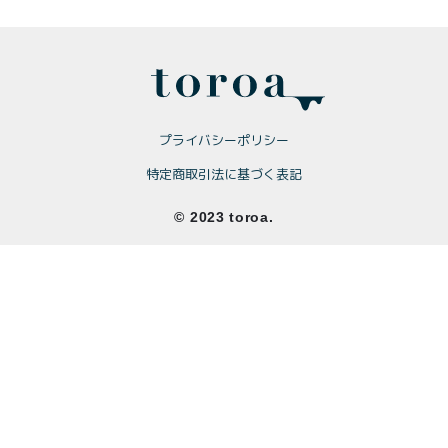
商品一覧
とろ生チーズケーキ
とろ生ガトーショコラ
濃抹茶とろ生ガトーシ
とろ生 まとめ買いお得
ョコラ
セット
プライバシーポリシー
とろ生シュー
お中元
特定商取引法に基づく表記
クッキー缶
紅茶toroaTea
© 2023 toroa.
紅茶toroaTeaギフト
焼き菓子
お誕生日セット
メルマガ会員様限定
手さげ袋
toroa夏のアウトレッ
トセール
季節限定