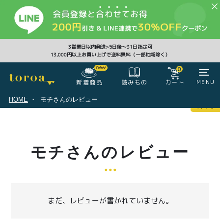
CLOSE
3営業日以内発送>5日後〜31日指定可
13,000円以上お買い上げで送料無料（一部地域除く）
0
0
新着商品
カート
MENU
読みもの
HOME
モチさんのレビュー
マイページ
ログイン
カート
モチさんのレビュー
注文履歴
会員登録情報
ポイント
まだ、レビューが書かれていません。