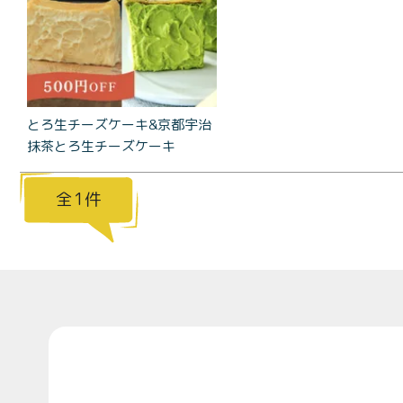
とろ生 ま
とめ買い
お得セッ
ト
価格別
とろ生チーズケーキ&京都宇治
お中元
抹茶とろ生チーズケーキ
¥2,0
紅茶
¥3,9
1
toroaTea
¥6,0
焼き菓子
メルマガ
会員様限
Top
定
toroa夏
のアウト