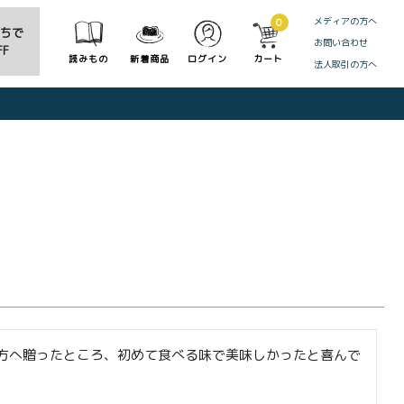
メディアの方へ
0
だちで
お問い合わせ
F
読みもの
新着商品
ログイン
カート
法人取引の方へ
CLOSE
方へ贈ったところ、初めて食べる味で美味しかったと喜んで