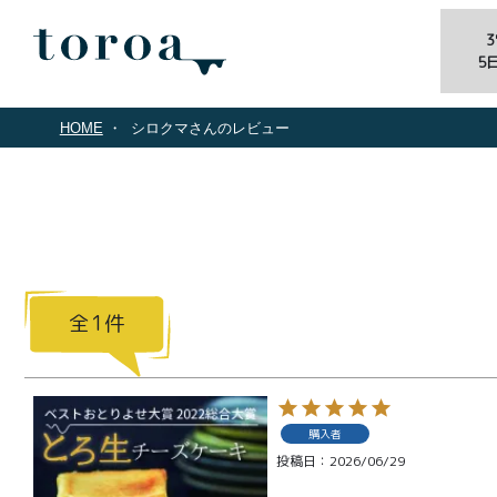
5
HOME
シロクマさんのレビュー
1
商品一覧
購入者
とろ生ガ
投稿日
2026/06/29
トーショ