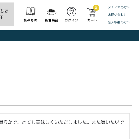
メディアの方へ
0
だちで
お問い合わせ
F
読みもの
新着商品
ログイン
カート
法人取引の方へ
CLOSE
滑らかで、とても美味しくいただけました。また買いたいで