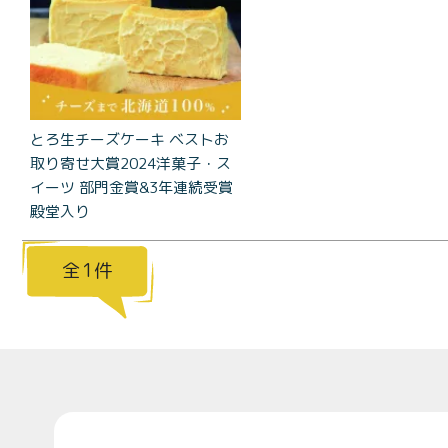
コラ
とろ生 ま
とめ買い
お得セッ
ト
とろ生チーズケーキ ベストお
価格別
取り寄せ大賞2024洋菓子・ス
お中元
イーツ 部門金賞&3年連続受賞
¥2,0
殿堂入り
紅茶
¥3,9
toroaTea
1
¥6,0
焼き菓子
メルマガ
会員様限
定
Top
toroa夏