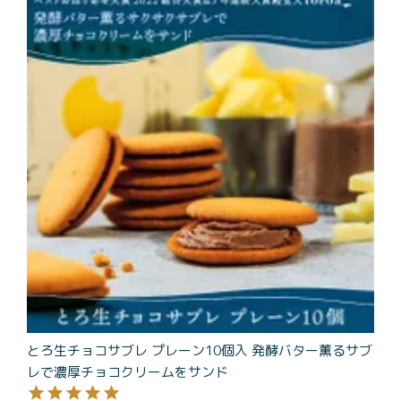
商品一覧
とろ生チーズケーキ
とろ生ガトーショコラ
濃抹茶とろ生ガトーシ
とろ生 まとめ買いお得
ョコラ
セット
とろ生シュー
お中元
クッキー缶
紅茶toroaTea
紅茶toroaTeaギフト
焼き菓子
お誕生日セット
メルマガ会員様限定
手さげ袋
toroa夏のアウトレッ
トセール
とろ生チョコサブレ プレーン10個入 発酵バター薫るサブ
季節限定
レで濃厚チョコクリームをサンド