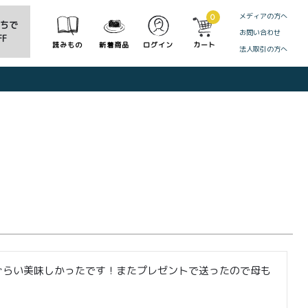
メディアの方へ
0
だちで
お問い合わせ
F
読みもの
新着商品
ログイン
カート
法人取引の方へ
CLOSE
ぐらい美味しかったです！またプレゼントで送ったので母も