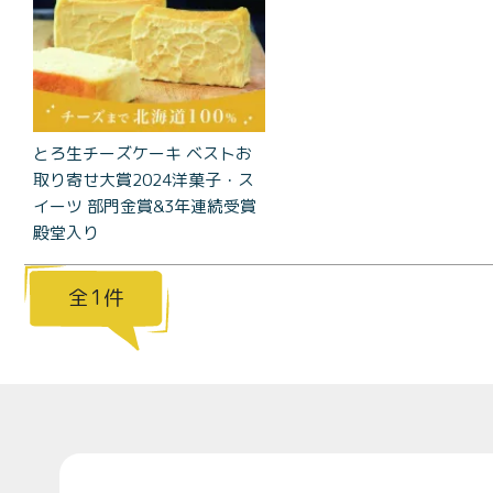
コラ
とろ生 ま
とめ買い
お得セッ
ト
とろ生チーズケーキ ベストお
価格別
取り寄せ大賞2024洋菓子・ス
お中元
イーツ 部門金賞&3年連続受賞
¥2,0
殿堂入り
紅茶
¥3,9
toroaTea
1
¥6,0
焼き菓子
メルマガ
会員様限
定
Top
toroa夏