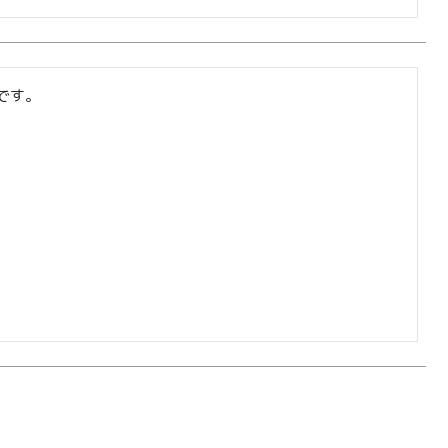
ログイン
カート
会員登録
です。
株式会社フードクリエイティブファクトリー
〒599-8237
堺市中区深井水池町3210-1
10:00〜17:00（平日）