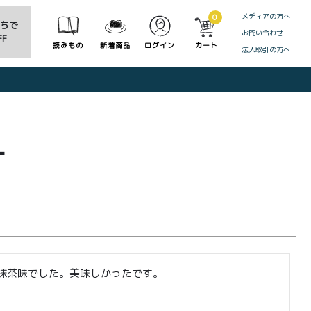
メディアの方へ
0
だちで
お問い合わせ
F
読みもの
新着商品
ログイン
カート
法人取引の方へ
CLOSE
ー
抹茶味でした。美味しかったです。