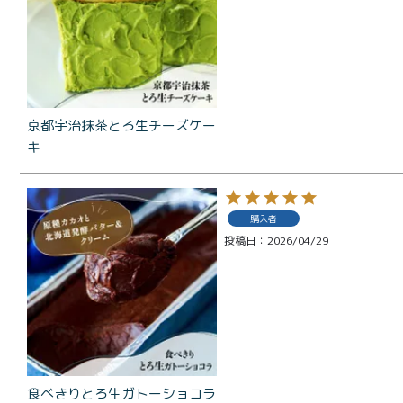
京都宇治抹茶とろ生チーズケー
キ
商品一覧
とろ生ガ
購入者
トーショ
投稿日
2026/04/29
コラ
とろ生 ま
とめ買い
お得セッ
ト
価格別
食べきりとろ生ガトーショコラ