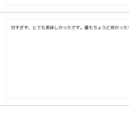
商品
読みもの
ご利用ガ
00〜
イド
メンバー
会社概要
99
特典
甘すぎず、とても美味しかったです。量もちょうど良かった
お問い合
00〜
わせ