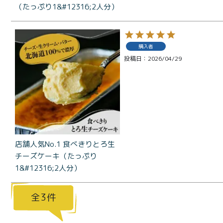
（たっぷり1&#12316;2人分）
お中元
¥2,0
紅茶
¥3,9
toroaTea
購入者
¥6,0
投稿日
2026/04/29
焼き菓子
メルマガ
会員様限
定
toroa夏
店舗人気No.1 食べきりとろ生
のアウト
チーズケーキ（たっぷり
レットセ
1&#12316;2人分）
ール
3