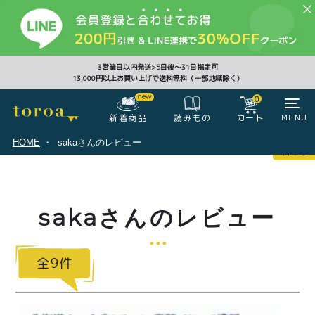
CLOSE
3営業日以内発送>5日後〜31日指定可
13,000円以上お買い上げで送料無料（一部地域除く）
0
0
新着商品
カート
MENU
読みもの
HOME
sakaさんのレビュー
マイページ
ログイン
カート
sakaさんのレビュー
注文履歴
会員登録情報
ポイント
9