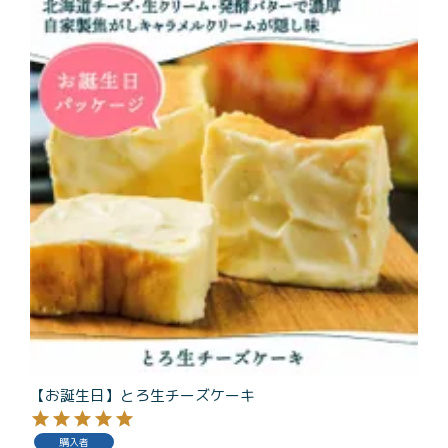
商品一覧
とろ生チーズケーキ
とろ生ガトーショコラ
濃抹茶とろ生ガトーシ
とろ生 まとめ買いお得
ョコラ
セット
とろ生シュー
お中元
クッキー缶
紅茶toroaTea
紅茶toroaTeaギフト
焼き菓子
お誕生日セット
メルマガ会員様限定
手さげ袋
toroa夏のアウトレッ
トセール
【お誕生日】とろ生チーズケーキ
季節限定
購入者