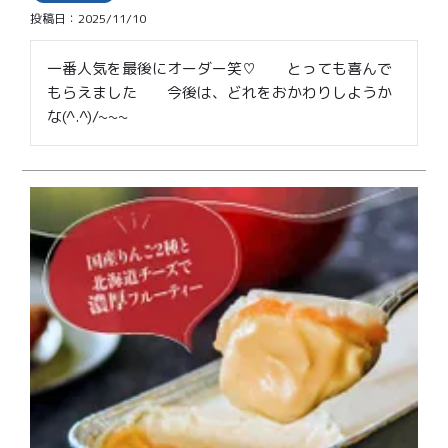
価格別
投稿日
2025/11/10
〜¥1,999
¥2,000〜¥3,999
一番人気を最後にオーダー笑♡　　とっても喜んで
もらえました　　今後は、どれをおかわりしようか
¥4,000〜¥5,999
¥6,000〜
な(^.^)/~~~
TOP
商品
読みもの
メンバー特典
会社概要
ご利用ガイド
お問い合わせ
プライバシーポリシー