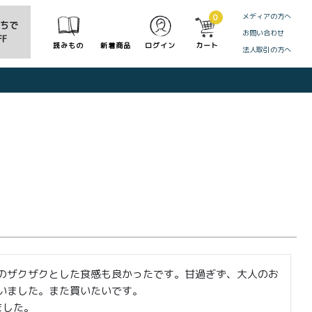
メディアの方へ
0
だちで
お問い合わせ
F
読みもの
新着商品
ログイン
カート
法人取引の方へ
CLOSE
のザクザクとした食感も良かったです。甘過ぎず、大人のお
ました。また買いたいです。

ました。