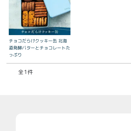
コラ
とろ生 ま
とめ買い
お得セッ
ト
チョコだらけクッキー缶 北海
価格別
道発酵バターとチョコレートた
お中元
っぷり
¥2,0
紅茶
¥3,9
toroaTea
1
¥6,0
焼き菓子
メルマガ
会員様限
Top
定
toroa夏