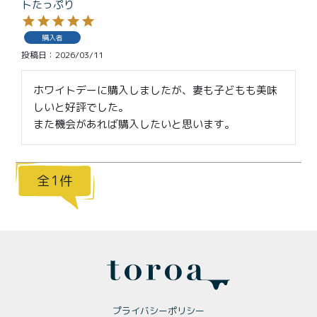
トたっぷり
価格別
〜¥1,999
¥2,000〜¥3,999
購入者
投稿日
2026/03/11
¥4,000〜¥5,999
¥6,000〜
ホワイトデーに購入しましたが、妻も子どもも美味
しいと好評でした。

TOP
また機会があれば購入したいと思います。
商品
読みもの
メンバー特典
会社概要
1
ご利用ガイド
お問い合わせ
プライバシーポリシー
プライバシーポリシー