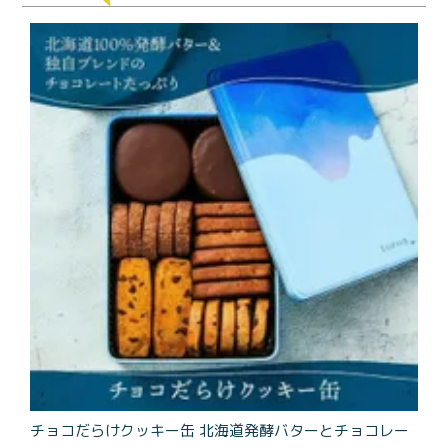
商品一覧
とろ生チーズケーキ
とろ生ガトーショコラ
濃抹茶とろ生ガトーシ
とろ生 まとめ買いお得
ョコラ
セット
とろ生シュー
お中元
クッキー缶
紅茶toroaTea
紅茶toroaTeaギフト
焼き菓子
お誕生日セット
メルマガ会員様限定
手さげ袋
toroa夏のアウトレッ
トセール
季節限定
チョコだらけクッキー缶 北海道発酵バターとチョコレー