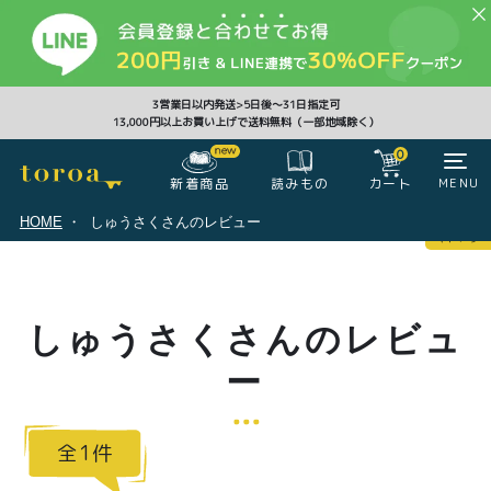
CLOSE
3営業日以内発送>5日後〜31日指定可
13,000円以上お買い上げで送料無料（一部地域除く）
0
0
新着商品
カート
MENU
読みもの
HOME
しゅうさくさんのレビュー
マイページ
ログイン
カート
しゅうさくさんのレビュ
注文履歴
会員登録情報
ポイント
ー
1