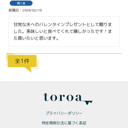
価格別
購入者
投稿日
2026/02/18
〜¥1,999
¥2,000〜¥3,999
甘党な夫へのバレンタインプレゼントとして贈りま
¥4,000〜¥5,999
¥6,000〜
した。美味しいと食べてくれて嬉しかったです！ま
た買いたいと思います。
TOP
商品
読みもの
1
メンバー特典
会社概要
ご利用ガイド
お問い合わせ
プライバシーポリシー
プライバシーポリシー
特定商取引法に基づく表記