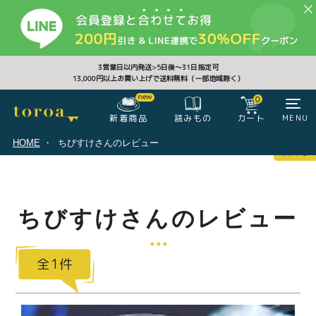
CLOSE
3営業日以内発送>5日後〜31日指定可
13,000円以上お買い上げで送料無料（一部地域除く）
0
0
新着商品
カート
MENU
読みもの
HOME
ちびすけさんのレビュー
マイページ
ログイン
カート
ちびすけさんのレビュー
注文履歴
会員登録情報
ポイント
1