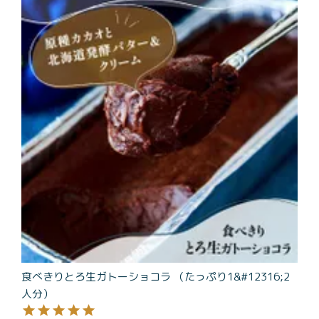
商品一覧
とろ生チーズケーキ
とろ生ガトーショコラ
濃抹茶とろ生ガトーシ
とろ生 まとめ買いお得
ョコラ
セット
とろ生シュー
お中元
クッキー缶
紅茶toroaTea
紅茶toroaTeaギフト
焼き菓子
お誕生日セット
メルマガ会員様限定
手さげ袋
toroa夏のアウトレッ
トセール
食べきりとろ生ガトーショコラ （たっぷり1&#12316;2
季節限定
人分）