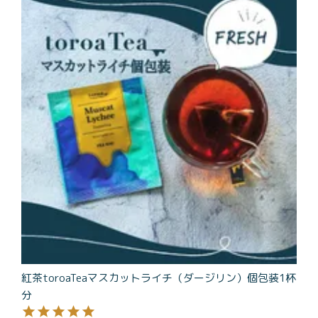
商品一覧
とろ生チーズケーキ
とろ生ガトーショコラ
濃抹茶とろ生ガトーシ
とろ生 まとめ買いお得
ョコラ
セット
とろ生シュー
お中元
クッキー缶
紅茶toroaTea
紅茶toroaTeaギフト
焼き菓子
お誕生日セット
メルマガ会員様限定
手さげ袋
toroa夏のアウトレッ
トセール
紅茶toroaTeaマスカットライチ（ダージリン）個包装1杯
季節限定
分