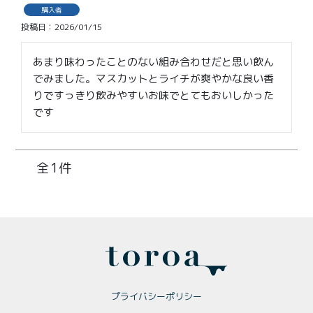
価格別
購入者
投稿日
2026/01/15
〜¥1,999
¥2,000〜¥3,999
あまり味わったことのない組み合わせだと思い飲ん
¥4,000〜¥5,999
¥6,000〜
でみました。マスカットとライチが爽やかな良い香
りですっきり飲みやすいお味でとてもおいしかった
TOP
です
商品
読みもの
1
メンバー特典
会社概要
ご利用ガイド
お問い合わせ
プライバシーポリシー
プライバシーポリシー