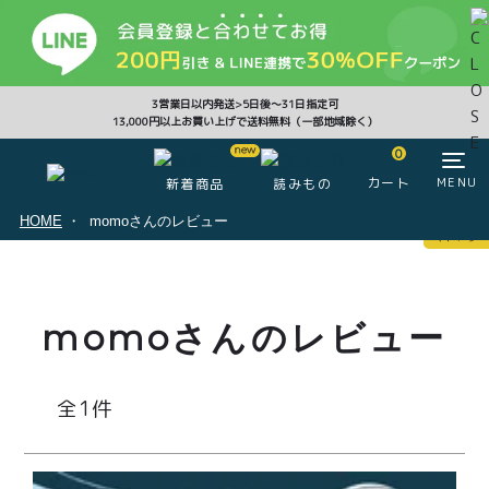
CLOSE
3営業日以内発送>5日後〜31日指定可
13,000円以上お買い上げで送料無料（一部地域除く）
0
0
カート
MENU
新着商品
読みもの
HOME
momoさんのレビュー
マイページ
ログイン
カート
momoさんのレビュー
注文履歴
会員登録情報
ポイント
1