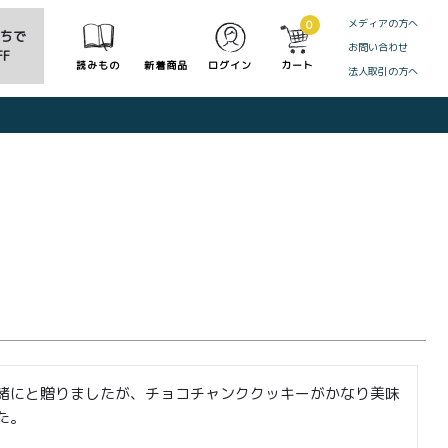
メディアの方へ
0
だちで
お問い合わせ
F
読みもの
新着商品
ログイン
カート
法人取引の方へ
CLOSE
緒にと贈りましたが、チョコチャンククッキーがかなり美味
た。