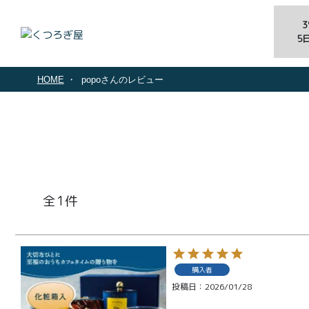
5
HOME
popoさんのレビュー
1
商品一覧
購入者
とろ生ガ
投稿日
2026/01/28
トーショ