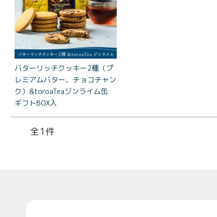
コラ
とろ生 ま
とめ買い
お得セッ
ト
バターリッチクッキー2種（プ
価格別
レミアムバター、チョコチャン
お中元
ク）&toroaTeaジンライム缶
¥2,0
ギフトBOX入
紅茶
¥3,9
toroaTea
1
¥6,0
焼き菓子
メルマガ
会員様限
定
Top
toroa夏