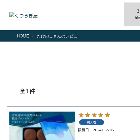
5
HOME
たけのこさんのレビュー
1
商品一覧
とろ生ガ
購入者
投稿日
2024/12/03
トーショ