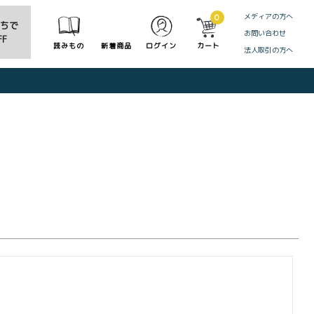
メディアの方へ
0
だちで
お問い合わせ
F
読みもの
新着商品
ログイン
カート
法人取引の方へ
CLOSE