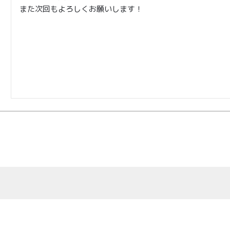
また次回もよろしくお願いします！
TOP
商品
読みもの
ご利用ガ
00〜
イド
メンバー
会社概要
99
特典
お問い合
00〜
わせ