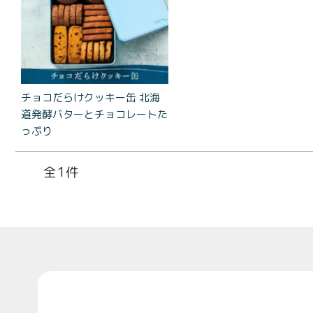
コラ
とろ生 ま
とめ買い
お得セッ
ト
チョコだらけクッキー缶 北海
価格別
道発酵バターとチョコレートた
お中元
っぷり
¥2,0
紅茶
¥3,9
toroaTea
1
¥6,0
焼き菓子
メルマガ
会員様限
Top
定
toroa夏