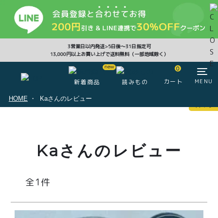
CLOSE
3営業日以内発送>5日後〜31日指定可
13,000円以上お買い上げで送料無料（一部地域除く）
0
0
カート
MENU
新着商品
読みもの
HOME
Kaさんのレビュー
マイページ
ログイン
カート
Kaさんのレビュー
注文履歴
会員登録情報
ポイント
1