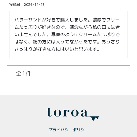
価格別
投稿日
2024/11/13
〜¥1,999
¥2,000〜¥3,999
バターサンドが好きで購入しました。濃厚でクリー
ムたっぷりが好きなので、残念ながら私の口には合
¥4,000〜¥5,999
¥6,000〜
いませんでした。写真のようにクリームたっぷりで
はなく、端の方には入ってなかったです。あっさり
TOP
さっぱりが好きな方にはいいと思います。
商品
読みもの
1
メンバー特典
会社概要
ご利用ガイド
お問い合わせ
プライバシーポリシー
プライバシーポリシー