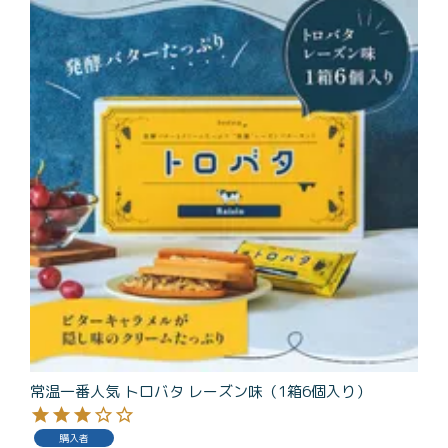
商品一覧
とろ生チーズケーキ
とろ生ガトーショコラ
濃抹茶とろ生ガトーシ
とろ生 まとめ買いお得
ョコラ
セット
とろ生シュー
お中元
クッキー缶
紅茶toroaTea
紅茶toroaTeaギフト
焼き菓子
お誕生日セット
メルマガ会員様限定
手さげ袋
toroa夏のアウトレッ
トセール
常温一番人気 トロバタ レーズン味（1箱6個入り）
季節限定
購入者