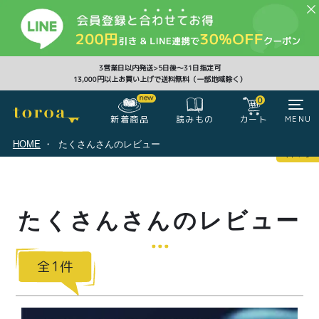
CLOSE
3営業日以内発送>5日後〜31日指定可
13,000円以上お買い上げで送料無料（一部地域除く）
0
0
新着商品
カート
MENU
読みもの
HOME
たくさんさんのレビュー
マイページ
ログイン
カート
たくさんさんのレビュー
注文履歴
会員登録情報
ポイント
1