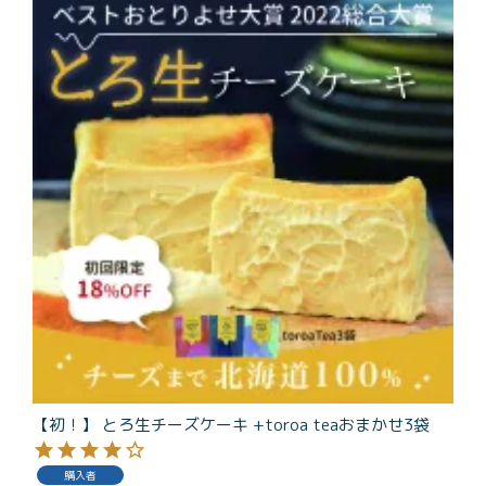
商品一覧
とろ生チーズケーキ
とろ生ガトーショコラ
濃抹茶とろ生ガトーシ
とろ生 まとめ買いお得
ョコラ
セット
とろ生シュー
お中元
クッキー缶
紅茶toroaTea
紅茶toroaTeaギフト
焼き菓子
お誕生日セット
メルマガ会員様限定
手さげ袋
toroa夏のアウトレッ
トセール
【初！】 とろ生チーズケーキ +toroa teaおまかせ3袋
季節限定
購入者