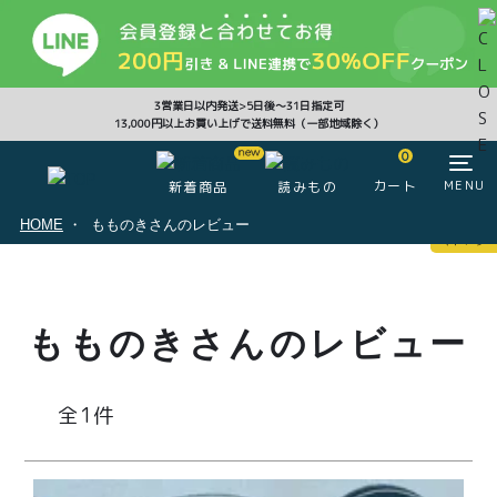
CLOSE
3営業日以内発送>5日後〜31日指定可
13,000円以上お買い上げで送料無料（一部地域除く）
0
0
カート
MENU
新着商品
読みもの
HOME
もものきさんのレビュー
マイページ
ログイン
カート
もものきさんのレビュー
注文履歴
会員登録情報
ポイント
1