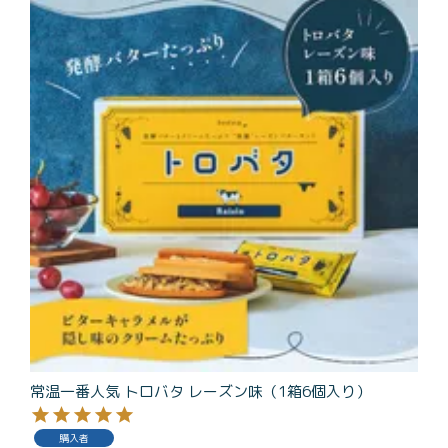
商品一覧
とろ生チーズケーキ
とろ生ガトーショコラ
濃抹茶とろ生ガトーシ
とろ生 まとめ買いお得
ョコラ
セット
とろ生シュー
お中元
クッキー缶
紅茶toroaTea
紅茶toroaTeaギフト
焼き菓子
お誕生日セット
メルマガ会員様限定
手さげ袋
toroa夏のアウトレッ
トセール
常温一番人気 トロバタ レーズン味（1箱6個入り）
季節限定
購入者