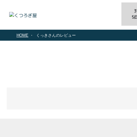
5
HOME
くっきさんのレビュー
商品一覧
とろ生ガ
トーショ
コラ
とろ生 ま
とめ買い
お得セッ
Top