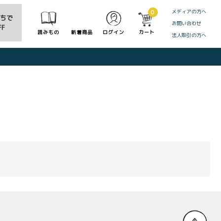
メディアの方へ
0
だちで
お問い合わせ
F
読みもの
新着商品
ログイン
カート
法人取引の方へ
CLOSE
0