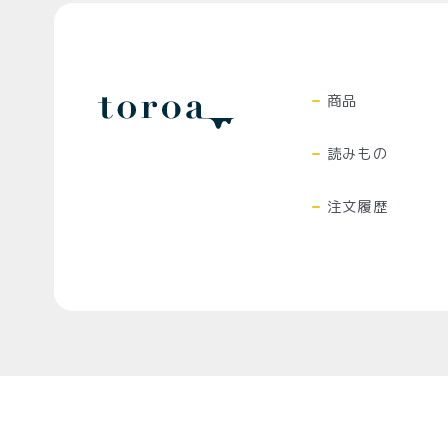
ト
価格別
お中元
¥2,0
紅茶
商品
¥3,9
toroaTea
¥6,0
読みもの
焼き菓子
注文履歴
メルマガ
会員様限
定
toroa夏
のアウト
レットセ
ール