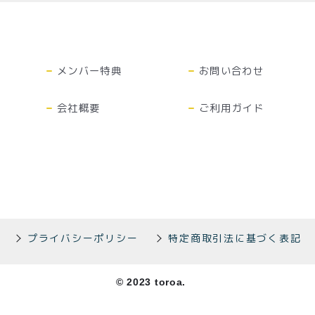
TOP
商品
読みもの
ご利用ガ
00〜
イド
メンバー
会社概要
メンバー特典
お問い合わせ
99
特典
お問い合
00〜
会社概要
ご利用ガイド
わせ
プライバシーポリシー
特定商取引法に基づく表記
© 2023 toroa.