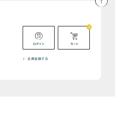
ログイン
カート
0
会員登録
ログイン
カート
株式会社フードクリエイティブファクトリー
会員登録する
〒599-8237
堺市中区深井水池町3210-1
10:00〜17:00（平日）