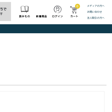
メディアの方へ
0
だちで
お問い合わせ
F
読みもの
新着商品
ログイン
カート
法人取引の方へ
CLOSE