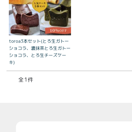
コラ
とろ生 ま
とめ買い
お得セッ
ト
toroa3本セット(とろ生ガトー
価格別
ショコラ、濃抹茶とろ生ガトー
お中元
ショコラ、とろ生チーズケー
¥2,0
キ)
紅茶
¥3,9
toroaTea
1
¥6,0
焼き菓子
メルマガ
会員様限
定
Top
toroa夏