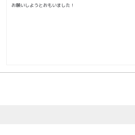
お願いしようとおもいました！
TOP
商品
読みもの
ご利用ガ
00〜
イド
メンバー
会社概要
99
特典
お問い合
00〜
わせ