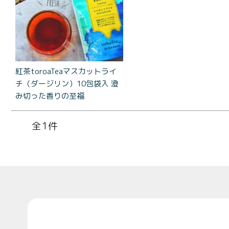
コラ
とろ生 ま
とめ買い
お得セッ
ト
紅茶toroaTeaマスカットライ
価格別
チ（ダージリン）10包袋入 澄
お中元
み切った香りの至福
¥2,0
紅茶
¥3,9
toroaTea
1
¥6,0
焼き菓子
メルマガ
会員様限
Top
定
toroa夏