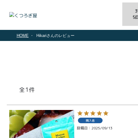
5
HOME
Hikariさんのレビュー
1
商品一覧
とろ生ガ
購入者
投稿日
2025/09/13
トーショ