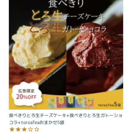
商品一覧
とろ生チーズケーキ
とろ生ガトーショコラ
濃抹茶とろ生ガトーシ
とろ生 まとめ買いお得
ョコラ
セット
とろ生シュー
お中元
クッキー缶
紅茶toroaTea
紅茶toroaTeaギフト
焼き菓子
お誕生日セット
メルマガ会員様限定
手さげ袋
toroa夏のアウトレッ
トセール
食べきりとろ生チーズケーキ+食べきりとろ生ガトーショ
季節限定
コラ+toroaTeaおまかせ5袋