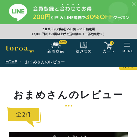
CLOSE
3営業日以内発送>5日後〜31日指定可
13,000円以上お買い上げで送料無料（一部地域除く）
0
0
新着商品
カート
MENU
読みもの
HOME
おまめさんのレビュー
マイページ
ログイン
カート
おまめさんのレビュー
注文履歴
会員登録情報
ポイント
2