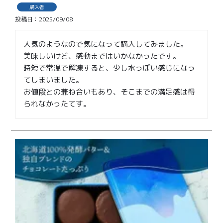
価格別
購入者
投稿日
2025/09/08
〜¥1,999
¥2,000〜¥3,999
人気のようなので気になって購入してみました。

¥4,000〜¥5,999
¥6,000〜
美味しいけど、感動まではいかなかったです。

時短で常温で解凍すると、少し水っぽい感じになっ
TOP
てしまいました。

お値段との兼ね合いもあり、そこまでの満足感は得
商品
読みもの
られなかったてす。
メンバー特典
会社概要
ご利用ガイド
お問い合わせ
プライバシーポリシー