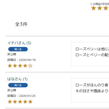
とろ生 ま
とめ買い
お得セッ
ト
3
価格別
お中元
¥2,0
イナバ
5
紅茶
¥3,9
ローズベリーは他に
toroaTea
購入者
非公開
ローズとベリーの配
¥6,0
投稿日
2026/04/16
焼き菓子
メルマガ
会員様限
はな
1
定
ローズがほんのり香
購入者
非公開
キの甘さや風味より
toroa夏
投稿日
2026/01/25
のアウト
レットセ