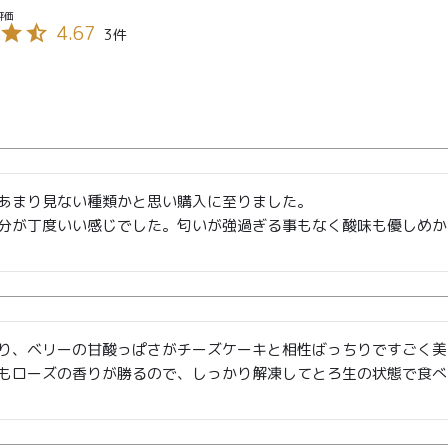
4.67
3
TOP
商品
読みもの
ご利用ガ
00〜
イド
メンバー
会社概要
99
あまり見ない種類かと思い購入に至りました。

特典
お問い合
分が丁度いい感じでした。匂いが強過ぎる事もなく酸味も優しめか
00〜
わせ
り、ベリーの甘酸っぱさがチーズケーキと相性ばっちりですごく美
もローズの香りが勝るので、しっかり解凍してとろ生の状態で食べ