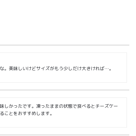
0
ログイン
カート
会員登録
な。美味しいけどサイズがもう少しだけ大きければ…。
株式会社フードクリエイティブファクトリー
〒599-8237
堺市中区深井水池町3210-1
味しかったです。凍ったままの状態で食べるとチーズケー
ることをおすすめします。
10:00〜17:00（平日）