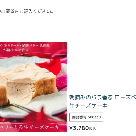
やご要望をご記入ください。
朝摘みのバラ香る ローズ
生チーズケーキ
商品番号
b00330
¥
3,780
税込