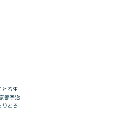
チとろ生
京都宇治
きりとろ
0