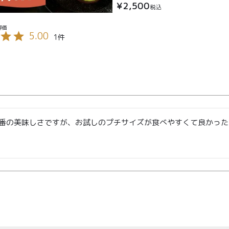
商品
読みもの
ご利用ガ
¥
2,500
税込
00〜
イド
メンバー
会社概要
99
5.00
1
特典
お問い合
00〜
わせ
番の美味しさですが、お試しのプチサイズが食べやすくて良かった