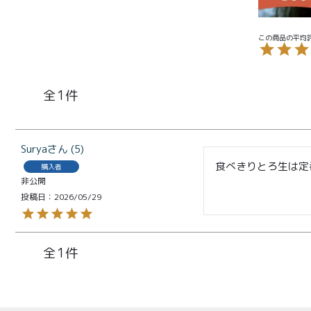
お中元
¥2,0
紅茶
¥3,9
toroaTea
¥6,0
焼き菓子
1
メルマガ
会員様限
Surya
5
定
食べきりとろ生は定
購入者
toroa夏
非公開
投稿日
2026/05/29
のアウト
レットセ
ール
1