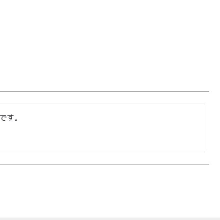
ログイン
カート
会員登録
株式会社フードクリエイティブファクトリー
〒599-8237
堺市中区深井水池町3210-1
です。
10:00〜17:00（平日）