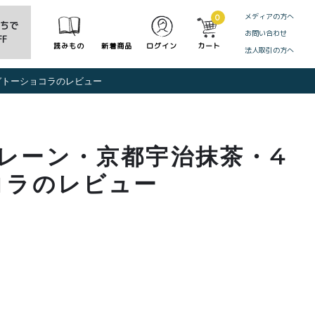
メディアの方へ
0
だちで
お問い合わせ
F
読みもの
新着商品
ログイン
カート
法人取引の方へ
CLOSE
ガトーショコラのレビュー
レーン・京都宇治抹茶・4
コラのレビュー