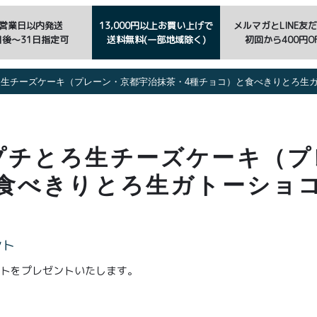
3営業日以内発送
13,000円以上お買い上げで
メルマガとLINE友
日後〜31日指定可
送料無料(一部地域除く)
初回から400円OF
ろ生チーズケーキ（プレーン・京都宇治抹茶・4種チョコ）と食べきりとろ生
プチとろ生チーズケーキ（プ
食べきりとろ生ガトーショ
ント
ントをプレゼントいたします。