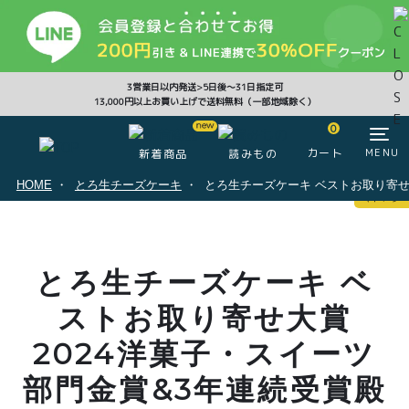
CLOSE
3営業日以内発送>5日後〜31日指定可
13,000円以上お買い上げで送料無料（一部地域除く）
0
0
カート
MENU
新着商品
読みもの
HOME
とろ生チーズケーキ
とろ生チーズケーキ ベストお取り寄せ
マイページ
ログイン
カート
とろ生チーズケーキ ベ
注文履歴
会員登録情報
ポイント
ストお取り寄せ大賞
2024洋菓子・スイーツ
部門金賞&3年連続受賞殿