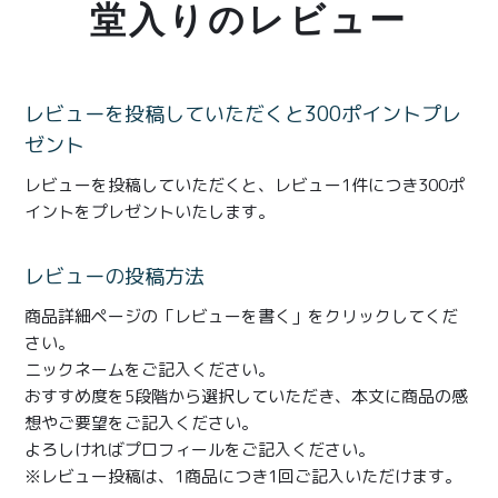
商品一覧
堂入りのレビュー
とろ生チーズケーキ
とろ生ガトーショコラ
濃抹茶とろ生ガトーシ
とろ生 まとめ買いお得
レビューを投稿していただくと300ポイントプレ
ョコラ
セット
ゼント
レビューを投稿していただくと、レビュー1件につき300ポ
とろ生シュー
お中元
イントをプレゼントいたします。
クッキー缶
紅茶toroaTea
レビューの投稿方法
紅茶toroaTeaギフト
焼き菓子
商品詳細ページの「レビューを書く」をクリックしてくだ
お誕生日セット
メルマガ会員様限定
さい。
ニックネームをご記入ください。
手さげ袋
toroa夏のアウトレッ
おすすめ度を5段階から選択していただき、本文に商品の感
トセール
想やご要望をご記入ください。
季節限定
よろしければプロフィールをご記入ください。
※レビュー投稿は、1商品につき1回ご記入いただけます。