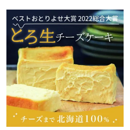
価格別
〜¥1,999
¥2,000〜¥3,999
¥4,000〜¥5,999
¥6,000〜
TOP
商品
読みもの
メンバー特典
会社概要
ご利用ガイド
お問い合わせ
プライバシーポリシー