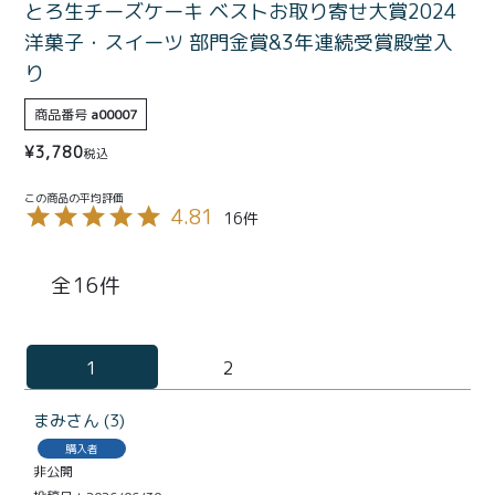
特定商取引法に基づく表記
とろ生チーズケーキ ベストお取り寄せ大賞2024
洋菓子・スイーツ 部門金賞&3年連続受賞殿堂入
り
商品番号
a00007
¥
3,780
税込
4.81
16
16
1
2
まみ
3
購入者
非公開