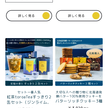
詳しく見る
詳しく見る
セット一番人気
大切な人への贈り物に北海道発
酵バター100%使用クッキーを
紅茶toroaTeaすっきり2
バターリッチクッキー3種
缶セット（ジンライム、
（プレミアムバター、チ
マスカットライチ）