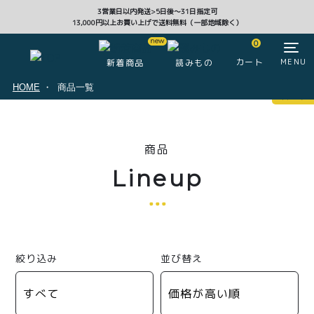
3営業日以内発送>5日後〜31日指定可
13,000円以上お買い上げで送料無料（一部地域除く）
CLOSE
0
カート
MENU
新着商品
読みもの
HOME
商品一覧
マイページ
0
商品
ログイン
カート
Lineup
注文履歴
会員登録情報
ポイント
絞り込み
並び替え