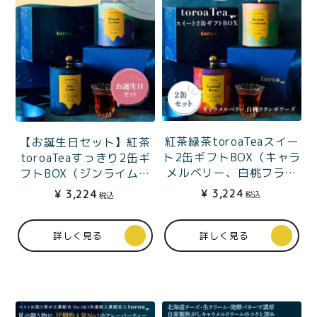
紅茶緑茶toroaTeaスイー
【お誕生日セット】紅茶
ト2缶ギフトBOX（キャラ
toroaTeaすっきり2缶ギ
メルベリー、白桃フラン
フトBOX（ジンライム、
ボワーズ）
マスカットライチ）
¥
3,224
¥
3,224
税込
税込
詳しく見る
詳しく見る