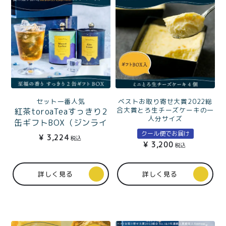
ベストお取り寄せ大賞2022総
セット一番人気
合大賞とろ生チーズケーキの一
紅茶toroaTeaすっきり2
人分サイズ
缶ギフトBOX（ジンライ
とろ生ミニチーズケーキ4
ム、マスカットライチ）
クール便でお届け
¥
3,224
個ギフトBOX入
税込
¥
3,200
税込
詳しく見る
詳しく見る