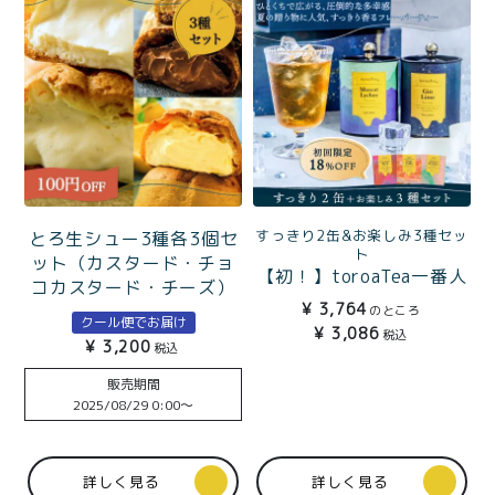
すっきり2缶&お楽しみ3種セッ
とろ生シュー3種各3個セ
ト
ット（カスタード・チョ
【初！】toroaTea一番人
コカスタード・チーズ）
気すっきり2缶BOXセット
¥
3,764
のところ
クール便でお届け
（ジンライム・マスカッ
¥
3,086
税込
¥
3,200
トライチ）&個包装3種
税込
（カカオバニラ・キャラ
販売期間
メルベリー・白桃フラン
2025/08/29 0:00
〜
ボワーズ）
詳しく見る
詳しく見る