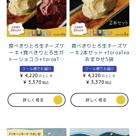
食べきりとろ生チーズケ
食べきりとろ生チーズケ
ーキ+食べきりとろ生ガ
ーキ2本セット+toroaTea
トーショコラ+toroaTea
おまかせ5袋
おまかせ5袋
クール便でお届け
クール便でお届け
¥
4,220
¥
4,220
のところ
のところ
¥
3,370
¥
3,370
税込
税込
詳しく見る
詳しく見る