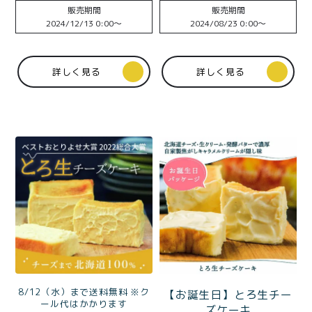
価格別
販売期間
販売期間
2024/12/13 0:00
〜
2024/08/23 0:00
〜
〜¥1,999
¥2,000〜¥3,999
¥4,000〜¥5,999
¥6,000〜
詳しく見る
詳しく見る
TOP
商品
読みもの
メンバー特典
会社概要
ご利用ガイド
お問い合わせ
プライバシーポリシー
8/12（水）まで送料無料 ※ク
【お誕生日】とろ生チー
ール代はかかります
ズケーキ