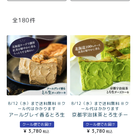
商品一覧
とろ生チーズケーキ
とろ生ガトーショコラ
180
濃抹茶とろ生ガトーシ
とろ生 まとめ買いお得
ョコラ
セット
とろ生シュー
お中元
クッキー缶
紅茶toroaTea
紅茶toroaTeaギフト
焼き菓子
お誕生日セット
メルマガ会員様限定
8/12（水）まで送料無料 ※ク
8/12（水）まで送料無料 ※ク
手さげ袋
toroa夏のアウトレッ
ール代はかかります
ール代はかかります
アールグレイ香るとろ生
京都宇治抹茶とろ生チー
トセール
チーズケーキ
ズケーキ
季節限定
クール便でお届け
クール便でお届け
¥
3,780
¥
3,780
税込
税込