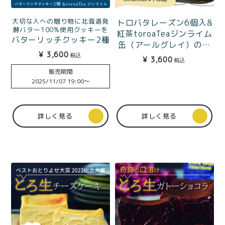
大切な人への贈り物に北海道発
トロバタレーズン6個入&
酵バター100%使用クッキーを
紅茶toroaTeaジンライム
バターリッチクッキー2種
缶（アールグレイ）のお
（プレミアムバター、チ
¥
3,600
うちカフェセット
税込
¥
3,600
税込
ョコチャンク）
&toroaTeaジンライム缶
販売期間
2025/11/07 19:00
〜
ギフトBOX入
詳しく見る
詳しく見る