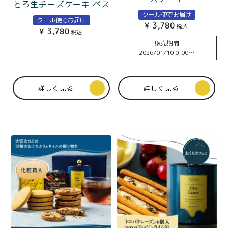
特定商取引法に基づく表記
とろ生チーズケーキ ベス
トお取り寄せ大賞2024洋
クール便でお届け
クール便でお届け
菓子・スイーツ 部門金賞
¥
3,780
税込
¥
3,780
税込
&3年連続受賞殿堂入り
販売期間
2026/01/10 0:00
〜
詳しく見る
詳しく見る