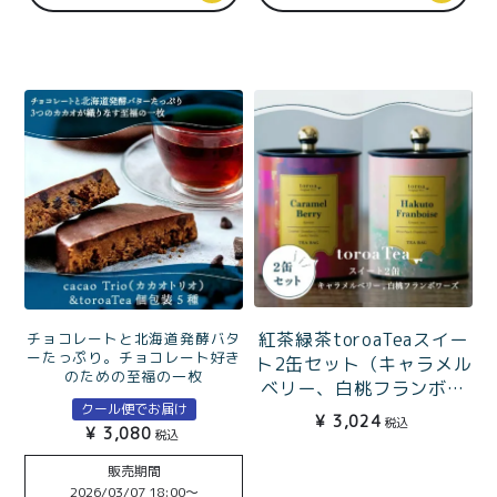
紅茶緑茶toroaTeaスイー
チョコレートと北海道発酵バタ
ーたっぷり。チョコレート好き
ト2缶セット（キャラメル
のための至福の一枚
ベリー、白桃フランボワ
cacaoTrio（カカオトリ
クール便でお届け
ーズ）
¥
3,024
オ）4個入とtoroaTea個
税込
¥
3,080
税込
包装5種のティータイムセ
ット
販売期間
2026/03/07 18:00
〜