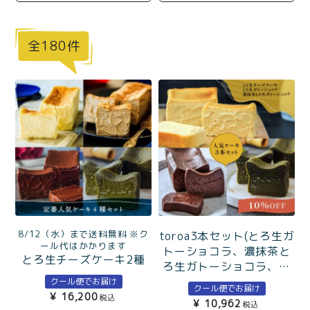
商品一覧
とろ生チーズケーキ
とろ生ガトーショコラ
180
濃抹茶とろ生ガトーシ
とろ生 まとめ買いお得
ョコラ
セット
とろ生シュー
お中元
クッキー缶
紅茶toroaTea
紅茶toroaTeaギフト
焼き菓子
お誕生日セット
メルマガ会員様限定
8/12（水）まで送料無料 ※ク
toroa3本セット(とろ生ガ
手さげ袋
toroa夏のアウトレッ
ール代はかかります
トーショコラ、濃抹茶と
とろ生チーズケーキ2種
トセール
ろ生ガトーショコラ、と
（チーズ・アールグレ
季節限定
ろ生チーズケーキ)
クール便でお届け
イ）＆とろ生ガトーショ
クール便でお届け
¥
16,200
税込
¥
10,962
コラ2種（ガトー・抹茶ガ
税込