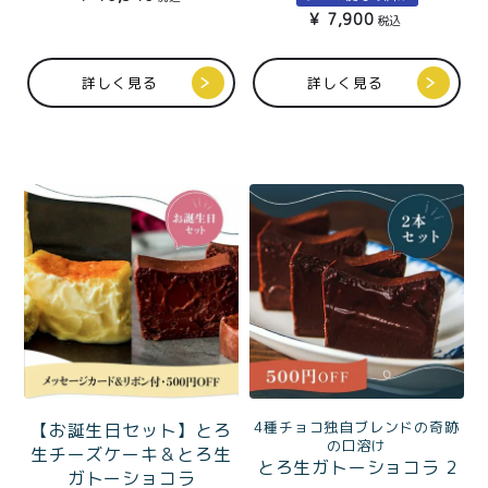
特定商取引法に基づく表記
¥
7,900
税込
詳しく見る
詳しく見る
4種チョコ独自ブレンドの奇跡
【お誕生日セット】とろ
の口溶け
生チーズケーキ＆とろ生
とろ生ガトーショコラ 2
ガトーショコラ