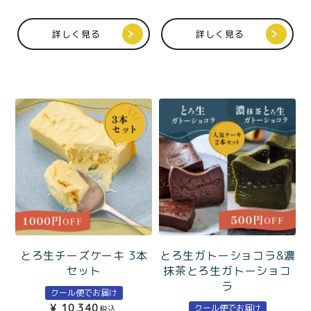
価格別
トー）ギフトBOX入
詳しく見る
詳しく見る
〜¥1,999
¥2,000〜¥3,999
¥4,000〜¥5,999
¥6,000〜
TOP
商品
読みもの
メンバー特典
会社概要
ご利用ガイド
お問い合わせ
とろ生チーズケーキ 3本
とろ生ガトーショコラ&濃
セット
抹茶とろ生ガトーショコ
ラ
プライバシーポリシー
クール便でお届け
¥
10,340
クール便でお届け
税込