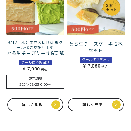
8/12（水）まで送料無料 ※ク
とろ生チーズケーキ 2本
ール代はかかります
セット
とろ生チーズケーキ&京都
宇治抹茶とろ生チーズケ
クール便でお届け
クール便でお届け
ーキ
¥
7,060
税込
¥
7,060
税込
販売期間
2024/08/23 0:00
〜
詳しく見る
詳しく見る