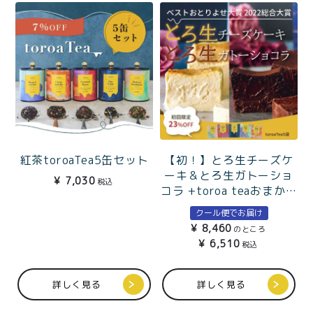
紅茶toroaTea5缶セット
【初！】とろ生チーズケ
ーキ＆とろ生ガトーショ
¥
7,030
税込
コラ +toroa teaおまかせ
5袋
クール便でお届け
¥
8,460
のところ
¥
6,510
税込
詳しく見る
詳しく見る