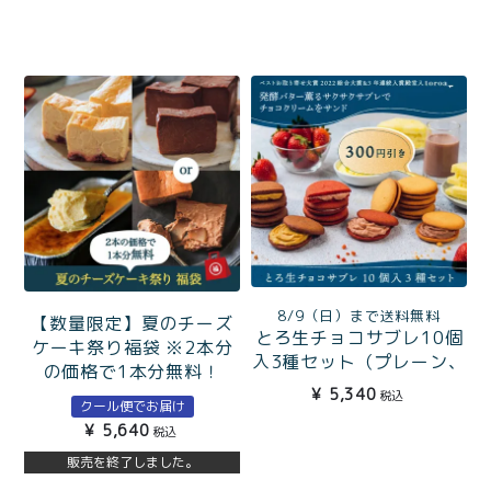
8/9（日）まで送料無料
【数量限定】夏のチーズ
とろ生チョコサブレ10個
ケーキ祭り福袋 ※2本分
入3種セット（プレーン、
の価格で1本分無料！
ストロベリー、プレミア
¥
5,340
税込
クール便でお届け
ムココア）
¥
5,640
税込
販売を終了しました。