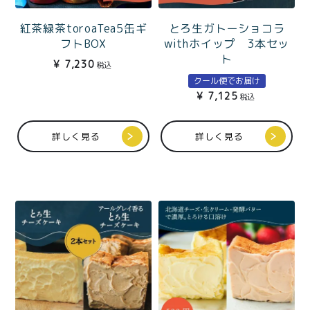
紅茶緑茶toroaTea5缶ギ
とろ生ガトーショコラ
フトBOX
withホイップ 3本セッ
ト
¥
7,230
税込
クール便でお届け
¥
7,125
税込
詳しく見る
詳しく見る