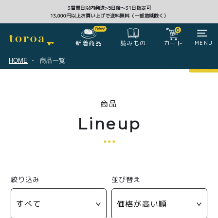
3営業日以内発送>5日後〜31日指定可
13,000円以上お買い上げで送料無料（一部地域除く）
CLOSE
0
新着商品
カート
MENU
読みもの
HOME
商品一覧
マイページ
0
商品
ログイン
カート
Lineup
注文履歴
会員登録情報
ポイント
絞り込み
並び替え