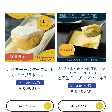
8/12（水）まで送料無料 ※ク
とろ生チーズケーキwith
ール代はかかります
ホイップ3本セット
とろ生ミニチーズケーキ8
クール便でお届け
個ギフトBOX入 ベストお
クール便でお届け
¥
6,400
取り寄せ大賞2022総合大
税込
¥
6,100
税込
賞とろ生チーズケーキの
一人分サイズ
詳しく見る
詳しく見る