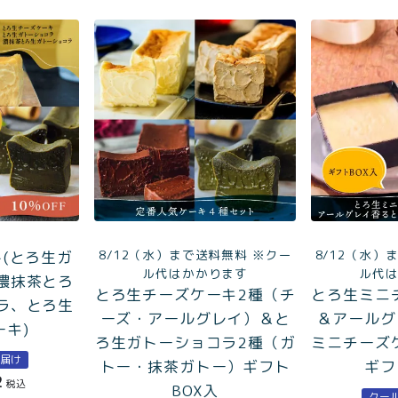
8/12（水）まで送料無料 ※クー
8/12（水）
ト(とろ生ガ
ル代はかかります
ル代
濃抹茶とろ
とろ生チーズケーキ2種（チ
とろ生ミニ
ラ、とろ生
ーズ・アールグレイ）＆と
＆アールグ
ーキ)
ろ生ガトーショコラ2種（ガ
ミニチーズ
お届け
トー・抹茶ガトー）ギフト
ギフ
2
税込
BOX入
クー