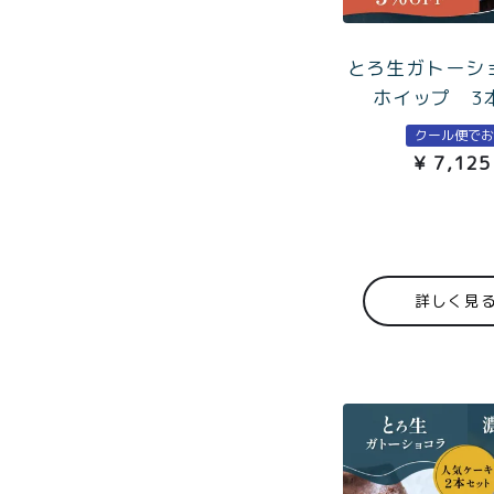
紅茶
¥3,9
toroaTea
とろ生ガトーショ
¥6,0
ホイップ 3
焼き菓子
クール便で
メルマガ
¥
7,125
会員様限
定
toroa夏
のアウト
詳しく見
レットセ
ール