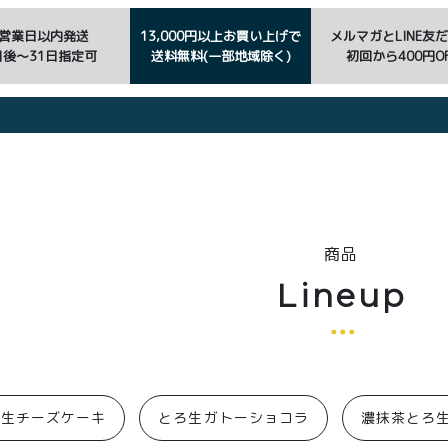
3営業日以内発送
13,000円以上お買い上げで
メルマガとLINE友
日後〜31日指定可
送料無料(一部地域除く)
初回から400円OF
商品
Lineup
ろ生チーズケーキ
とろ生ガトーショコラ
濃抹茶とろ