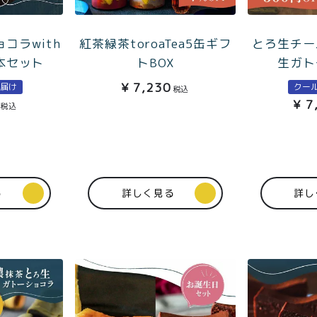
イド
メンバー
会社概要
99
特典
コラwith
紅茶緑茶toroaTea5缶ギフ
とろ生チー
お問い合
00〜
本セット
トBOX
生ガト
わせ
¥
7,230
お届け
クー
税込
¥
7
税込
る
詳しく見る
詳し