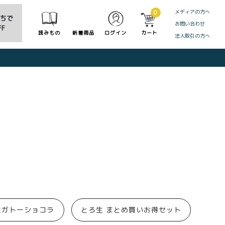
メディアの方へ
0
だちで
お問い合わせ
F
読みもの
新着商品
ログイン
カート
法人取引の方へ
CLOSE
生ガトーショコラ
とろ生 まとめ買いお得セット