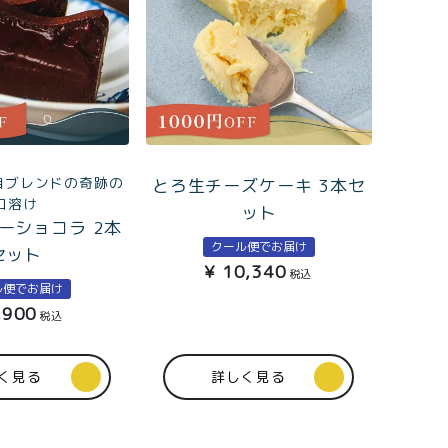
自ブレンドの奇跡の
とろ生チーズケーキ 3本セ
口溶け
ット
ーショコラ 2本
クール便でお届け
セット
¥
10,340
税込
ル便でお届け
,900
税込
く見る
詳しく見る