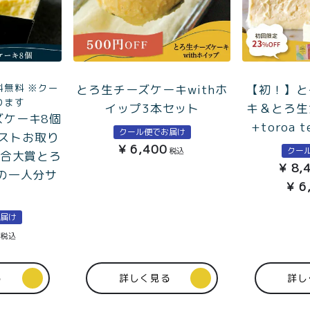
料無料 ※クー
とろ生チーズケーキwithホ
【初！】と
ります
イップ3本セット
キ＆とろ生
ズケーキ8個
+toroa
クール便でお届け
ベストお取り
¥
6,400
クー
税込
総合大賞とろ
¥
8,
の一人分サ
¥
6
お届け
税込
る
詳しく見る
詳し