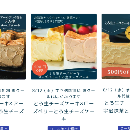
8/12（水）
料無料 ※クー
8/12（水）まで送料無料 ※クー
ル代
ります
ル代はかかります
とろ生チー
ーキ&アー
とろ生チーズケーキ&ロー
宇治抹茶と
ろ生チーズ
ズベリーとろ生チーズケー
キ
キ
クー
お届け
クール便でお届け