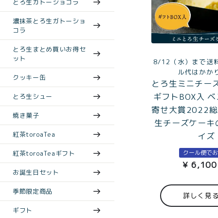
とろ生ガトーショコラ
濃抹茶とろ生ガトーショ
コラ
とろ生まとめ買いお得セ
ット
8/12（水）まで送
ル代はかか
クッキー缶
とろ生ミニチー
ギフトBOX入 
とろ生シュー
寄せ大賞2022
焼き菓子
生チーズケーキ
紅茶toroaTea
イズ
クール便で
紅茶toroaTeaギフト
¥
6,100
お誕生日セット
季節限定商品
詳しく見
ギフト