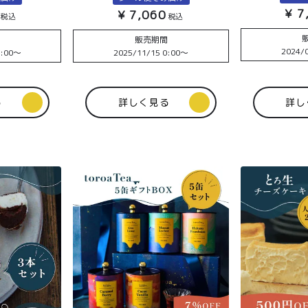
¥
7
¥
7,060
税込
税込
間
販売期間
2024/0
:00
〜
2025/11/15 0:00
〜
る
詳しく見る
詳し
TOP
商品
読みもの
ご利用ガ
00〜