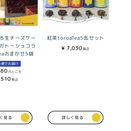
ろ生チーズケー
紅茶toroaTea5缶セット
ガトーショコラ
¥
7,030
税込
 teaおまかせ5袋
ル便でお届け
460
のところ
,510
税込
く見る
詳しく見る