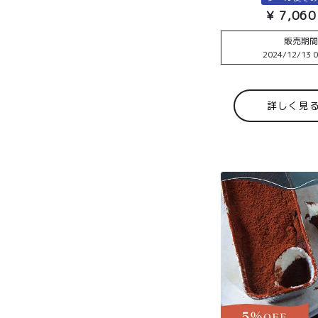
¥
7,060
販売期
2024/12/13 0
詳しく見
商品一覧
とろ生ガ
トーショ
コラ
とろ生 ま
とめ買い
お得セッ
ト
価格別
お中元
¥2,0