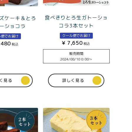
会員登録
食べきりとろ生ガトーショ
ズケーキ＆とろ
コラ3本セット
ーショコラ
クール便でお届け
ル便でお届け
株式会社フードクリエイティブファクトリー
¥
7,650
,480
税込
税込
〒599-8237
販売期間
堺市中区深井水池町3210-1
2024/08/10 0:00
〜
10:00〜17:00（平日）
く見る
詳しく見る