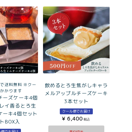
まで送料無料 ※クー
飲めるとろ生焦がしキャラ
はかかります
メルアップルチーズケーキ
チーズケーキ4個
3本セット
レイ香るとろ生
クール便でお届け
ケーキ4個セット
¥
6,400
税込
トBOX入
ル便でお届け
売り切れ