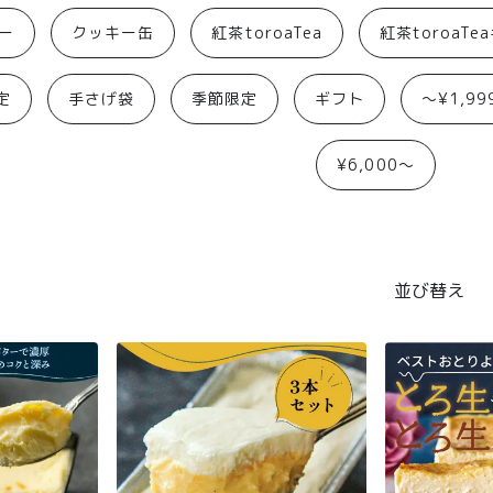
ー
クッキー缶
紅茶toroaTea
紅茶toroaTe
定
手さげ袋
季節限定
ギフト
〜¥1,99
¥6,000〜
並び替え