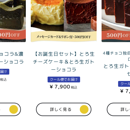
商取引法に基づく表記
4種チョコ独
ョコラ&濃
【お誕生日セット】とろ生
ーショコラ
チーズケーキ＆とろ生ガト
とろ生ガト
ーショコラ
お届け
クール便でお届け
税込
クー
¥
7,900
税込
¥
7
る
詳しく見る
詳し