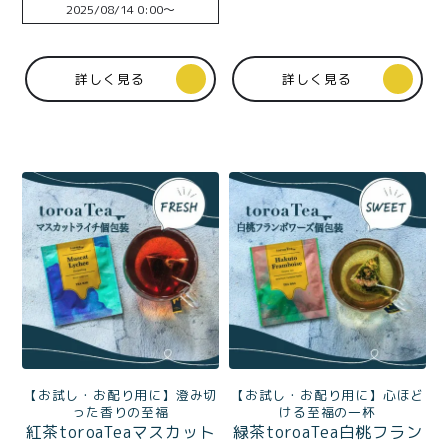
価格別
2025/08/14 0:00
〜
〜¥1,999
¥2,000〜¥3,999
詳しく見る
詳しく見る
¥4,000〜¥5,999
¥6,000〜
TOP
商品
読みもの
メンバー特典
会社概要
ご利用ガイド
お問い合わせ
【お試し・お配り用に】澄み切
【お試し・お配り用に】心ほど
った香りの至福
ける至福の一杯
プライバシーポリシー
紅茶toroaTeaマスカット
緑茶toroaTea白桃フラン