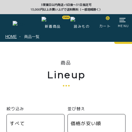
3営業日以内発送>5日後〜31日指定可
13,000円以上お買い上げで送料無料（一部地域除く）
CLOSE
0
カート
MENU
新着商品
読みもの
HOME
商品一覧
マイページ
0
商品
ログイン
カート
Lineup
注文履歴
会員登録情報
ポイント
絞り込み
並び替え