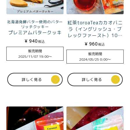
北海道発酵バター使用のバター
紅茶toroaTeaカカオバニ
リッチクッキー
ラ（イングリッシュ・ブ
プレミアムバタークッキ
レックファースト）10包
ー5枚入
¥
940
袋入 ミルクティーのため
税込
¥
960
税込
の至高のブレンド
販売期間
販売期間
2025/11/07 19:00
〜
2024/05/25 0:00
〜
詳しく見る
詳しく見る