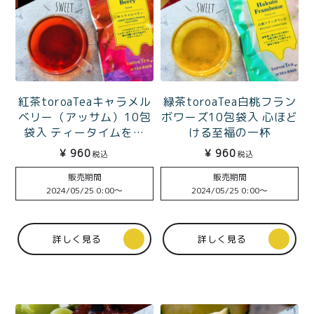
紅茶toroaTeaキャラメル
緑茶toroaTea白桃フラン
ベリー（アッサム）10包
ボワーズ10包袋入 心ほど
袋入 ティータイムを彩
ける至福の一杯
る、飲む苺パルフェ
¥
960
¥
960
税込
税込
販売期間
販売期間
2024/05/25 0:00
〜
2024/05/25 0:00
〜
詳しく見る
詳しく見る