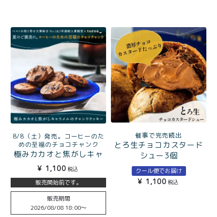
催事で完売続出
8/8（土）発売。コーヒーのた
とろ生チョコカスタード
めの至福のチョコチャンク
極みカカオと焦がしキャ
シュー3個
ラメルのチャンククッキ
¥
1,100
税込
クール便でお届け
ー
¥
1,100
販売開始前です。
税込
販売期間
2026/08/08 18:00
〜