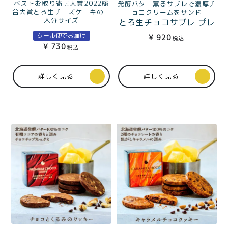
ベストお取り寄せ大賞2022総
発酵バター薫るサブレで濃厚チ
合大賞とろ生チーズケーキの一
ョコクリームをサンド
人分サイズ
とろ生チョコサブレ プレ
とろ生ミニチーズケーキ
ーン4個入
クール便でお届け
¥
920
税込
¥
730
税込
詳しく見る
詳しく見る