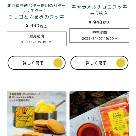
北海道発酵バター使用のバター
キャラメルチョコクッキ
リッチクッキー
ー5枚入
チョコとくるみのクッキ
¥
940
ー5枚入
税込
¥
940
税込
販売期間
販売期間
2025/11/07 19:00
〜
2025/12/06 0:00
〜
詳しく見る
詳しく見る