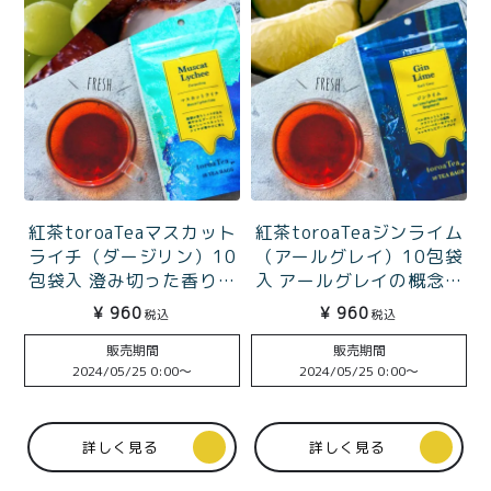
紅茶toroaTeaマスカット
紅茶toroaTeaジンライム
ライチ（ダージリン）10
（アールグレイ）10包袋
包袋入 澄み切った香りの
入 アールグレイの概念を
至福
覆す、ライムとジュニパ
¥
960
¥
960
税込
税込
ーベリーの衝撃
販売期間
販売期間
2024/05/25 0:00
〜
2024/05/25 0:00
〜
詳しく見る
詳しく見る