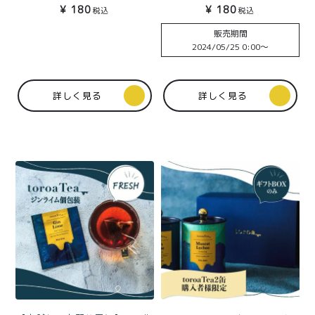
特定商取引法に基づく表記
ライチ（ダージリン）個
ボワーズ個包装1杯分
¥
180
¥
180
税込
税込
包装1杯分
販売期間
2024/05/25 0:00
〜
詳しく見る
詳しく見る