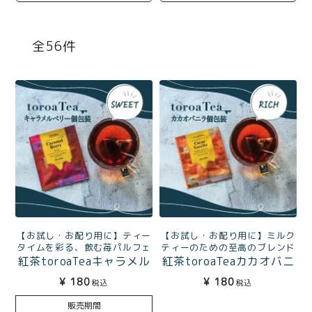
商品一覧
とろ生チーズケーキ
とろ生ガトーショコラ
56
濃抹茶とろ生ガトーシ
とろ生 まとめ買いお得
ョコラ
セット
とろ生シュー
お中元
クッキー缶
紅茶toroaTea
紅茶toroaTeaギフト
焼き菓子
お誕生日セット
メルマガ会員様限定
【お試し・お配り用に】ティー
【お試し・お配り用に】ミルク
手さげ袋
toroa夏のアウトレッ
タイムを彩る、飲む苺パルフェ
ティーのための至高のブレンド
紅茶toroaTeaキャラメル
紅茶toroaTeaカカオバニ
トセール
ベリー（アッサム）個包
ラ（イングリッシュ・ブ
季節限定
¥
180
¥
180
税込
税込
装1杯分
レックファースト）個包
販売期間
装1杯分