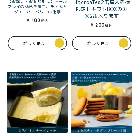
【お試し・お配り用に】アール
【toroaTea2缶購入者様
グレイの概念を覆す、ライムと
限定】ギフトBOXのみ
ジュニパーベリーの衝撃
※2缶入ります
紅茶toroaTeaジンライム
¥
180
税込
（アールグレイ）個包装1
¥
200
税込
杯分
詳しく見る
詳しく見る