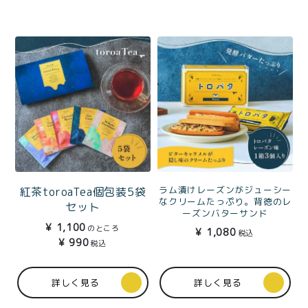
ラム漬けレーズンがジューシー
紅茶toroaTea個包装5袋
なクリームたっぷり。背徳のレ
セット
ーズンバターサンド
トロバタ3個入り箱（レー
¥
1,100
のところ
¥
1,080
税込
ズン）
¥
990
税込
詳しく見る
詳しく見る