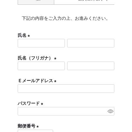
下記の内容をご入力の上、お進みください。
氏名
(
必
氏名（フリガナ）
須
)
(
必
Ｅメールアドレス
須
)
(
必
パスワード
須
)
(
必
郵便番号
須