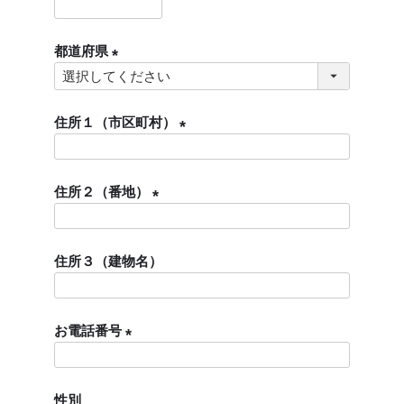
)
(
必
都道府県
須
)
(
必
須
住所１（市区町村）
)
(
必
住所２（番地）
須
)
(
必
住所３（建物名）
須
)
お電話番号
(
必
性別
須