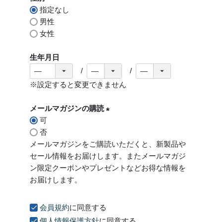
指定なし
)
男性
女性
生年月日
※設定すると変更できません
メールマガジンの購読
可
(
否
必
メールマガジンをご購読いただくと、新製品や
須
セール情報をお届けします。またメールマガジ
)
ン限定クーポンやプレゼントなどお得な情報を
お届けします。
会員規約
に同意する
個人情報保護方針
に同意する