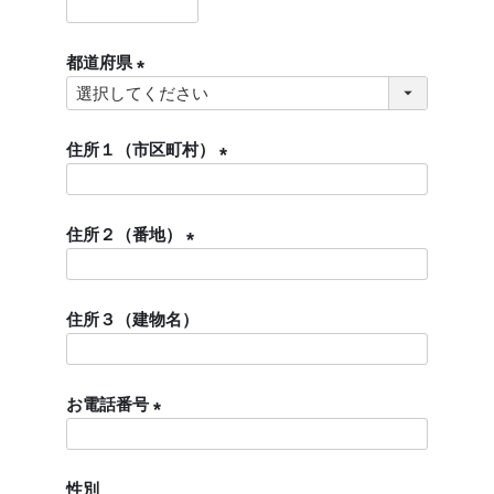
)
(
必
都道府県
須
)
(
必
須
住所１（市区町村）
)
(
必
住所２（番地）
須
)
(
必
住所３（建物名）
須
)
お電話番号
(
必
性別
須