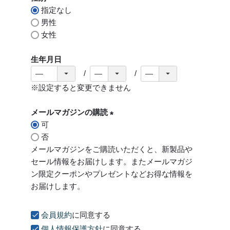
指定なし
)
男性
女性
生年月日
※設定すると変更できません
メールマガジンの購読
可
(
否
必
メールマガジンをご購読いただくと、新製品や
須
セール情報をお届けします。またメールマガジ
)
ン限定クーポンやプレゼントなどお得な情報を
お届けします。
会員規約
に同意する
個人情報保護方針
に同意する