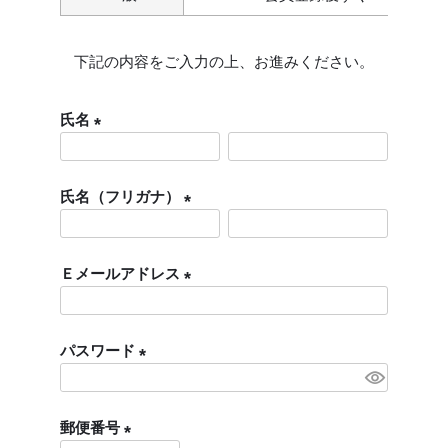
下記の内容をご入力の上、お進みください。
氏名
(
必
氏名（フリガナ）
須
)
(
必
Ｅメールアドレス
須
)
(
必
パスワード
須
)
(
必
郵便番号
須