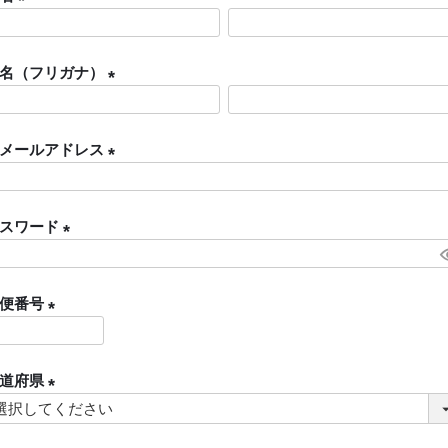
(
必
名（フリガナ）
須
)
(
必
メールアドレス
須
)
(
必
スワード
須
)
(
必
便番号
須
)
(
必
道府県
須
)
(
必