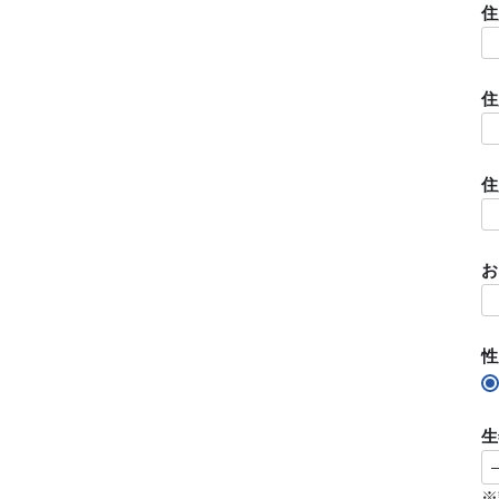
住
住
住
お
性
生
※