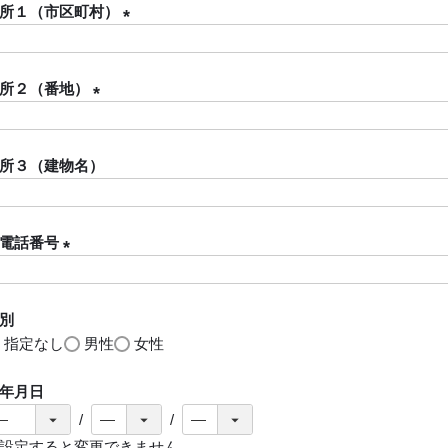
須
所１（市区町村）
)
(
必
所２（番地）
須
)
(
必
所３（建物名）
須
)
電話番号
(
必
別
須
指定なし
男性
女性
)
年月日
設定すると変更できません