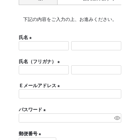
下記の内容をご入力の上、お進みください。
氏名
(
必
氏名（フリガナ）
須
)
(
必
Ｅメールアドレス
須
)
(
必
パスワード
須
)
(
必
郵便番号
須