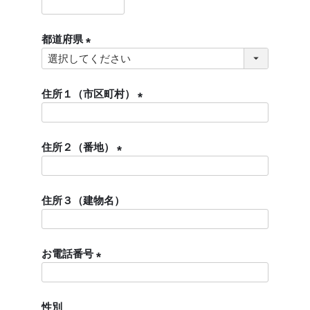
)
(
必
都道府県
須
)
(
必
須
住所１（市区町村）
)
(
必
住所２（番地）
須
)
(
必
住所３（建物名）
須
)
お電話番号
(
必
性別
須