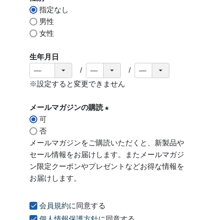
指定なし
)
男性
女性
生年月日
※設定すると変更できません
メールマガジンの購読
可
(
否
必
メールマガジンをご購読いただくと、新製品や
須
セール情報をお届けします。またメールマガジ
)
ン限定クーポンやプレゼントなどお得な情報を
お届けします。
会員規約
に同意する
個人情報保護方針
に同意する