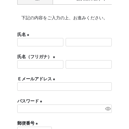
下記の内容をご入力の上、お進みください。
氏名
(
必
氏名（フリガナ）
須
)
(
必
Ｅメールアドレス
須
)
(
必
パスワード
須
)
(
必
郵便番号
須