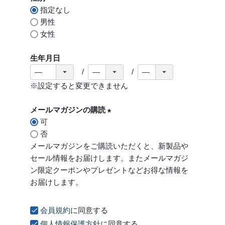
指定なし
)
男性
女性
生年月日
※設定すると変更できません
メールマガジンの購読
可
(
否
必
メールマガジンをご購読いただくと、新製品や
須
セール情報をお届けします。またメールマガジ
)
ン限定クーポンやプレゼントなどお得な情報を
お届けします。
会員規約
に同意する
個人情報保護方針
に同意する