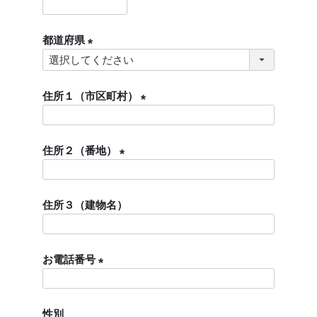
)
(
必
都道府県
須
)
(
必
須
住所１（市区町村）
)
(
必
住所２（番地）
須
)
(
必
住所３（建物名）
須
)
お電話番号
(
必
性別
須