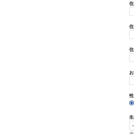
住
住
住
お
性
生
※