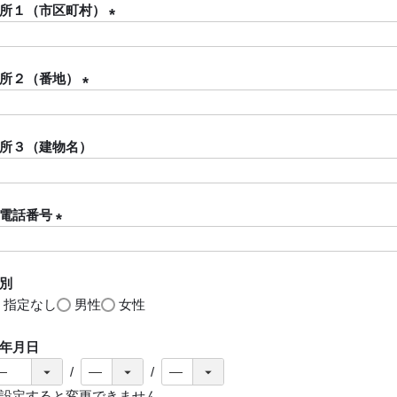
須
所１（市区町村）
)
(
必
所２（番地）
須
)
(
必
所３（建物名）
須
)
電話番号
(
必
別
須
指定なし
男性
女性
)
年月日
設定すると変更できません