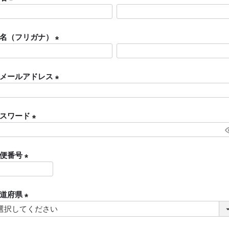
(
必
名（フリガナ）
須
)
(
必
メールアドレス
須
)
(
必
スワード
須
)
(
必
便番号
須
)
(
必
道府県
須
)
(
必