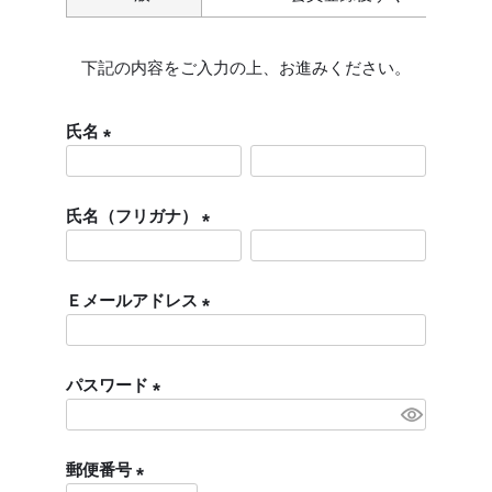
下記の内容をご入力の上、お進みください。
氏名
(
必
氏名（フリガナ）
須
)
(
必
Ｅメールアドレス
須
)
(
必
パスワード
須
)
(
必
郵便番号
須