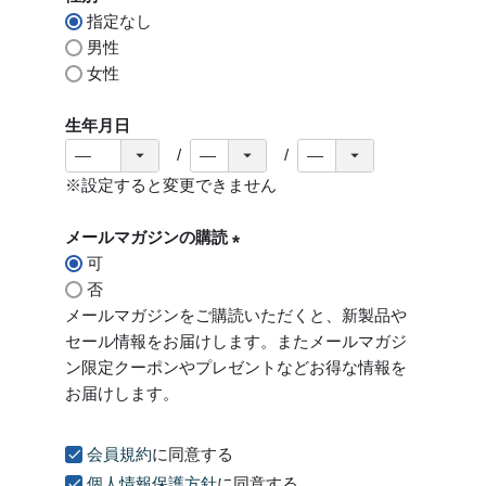
指定なし
)
男性
女性
生年月日
※設定すると変更できません
メールマガジンの購読
可
(
否
必
メールマガジンをご購読いただくと、新製品や
須
セール情報をお届けします。またメールマガジ
)
ン限定クーポンやプレゼントなどお得な情報を
お届けします。
会員規約
に同意する
個人情報保護方針
に同意する