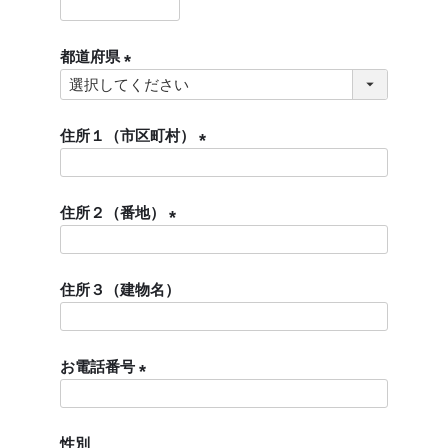
)
(
必
都道府県
須
)
(
必
須
住所１（市区町村）
)
(
必
住所２（番地）
須
)
(
必
住所３（建物名）
須
)
お電話番号
(
必
性別
須