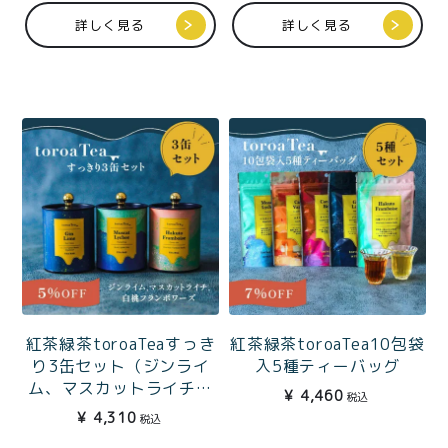
価格別
詳しく見る
詳しく見る
〜¥1,999
¥2,000〜¥3,999
¥4,000〜¥5,999
¥6,000〜
TOP
商品
読みもの
特集記事
会社概要
メンバー特典
お問い合わせ
ご利用ガイド
紅茶緑茶toroaTeaすっき
紅茶緑茶toroaTea10包袋
り3缶セット（ジンライ
入5種ティーバッグ
ム、マスカットライチ、
¥
4,460
税込
白桃フランボワーズ）
¥
4,310
税込