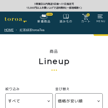
3営業日以内発送5日後〜31日指定可
13,000円以上お買い上げで送料無料(一部地域除く)
CLOSE
0
新着商品
カート
MENU
読みもの
HOME
紅茶緑茶toroaTea
マイページ
0
商品
ログイン
カート
Lineup
注文履歴
会員登録情報
ポイント
絞り込み
並び替え