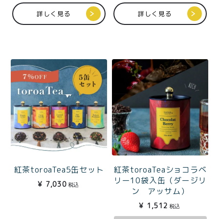
プライバシーポリシー
詳しく見る
詳しく見る
特定商取引法に基づく表記
紅茶toroaTea5缶セット
紅茶toroaTeaショコラベ
リー10袋入缶（ダージリ
¥
7,030
税込
ン アッサム）
¥
1,512
税込