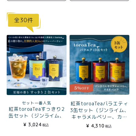
商品一覧
とろ生チーズケーキ
とろ生ガトーショコラ
30
濃抹茶とろ生ガトーシ
とろ生 まとめ買いお得
ョコラ
セット
とろ生シュー
お中元
クッキー缶
紅茶toroaTea
紅茶toroaTeaギフト
焼き菓子
お誕生日セット
メルマガ会員様限定
セット一番人気
紅茶toroaTeaバラエティ
手さげ袋
toroa夏のアウトレッ
紅茶toroaTeaすっきり2
3缶セット（ジンライム、
缶セット（ジンライム、
トセール
キャラメルベリー、カカ
季節限定
マスカットライチ）
オバニラ）
¥
3,024
税込
¥
4,310
税込