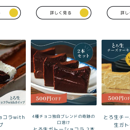
る
詳しく見る
詳し
商取引法に基づく表記
4種チョコ独自ブレンドの奇跡の
コラwith
とろ生チー
口溶け
プ
生ガト
とろ生ガトーショコラ 2本