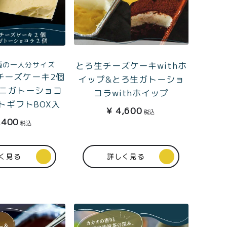
とろ生チーズケーキwithホ
種の一人分サイズ
チーズケーキ2個
イップ&とろ生ガトーショ
ニガトーショコ
コラwithホイップ
トギフトBOX入
¥
4,600
税込
,400
税込
く見る
詳しく見る