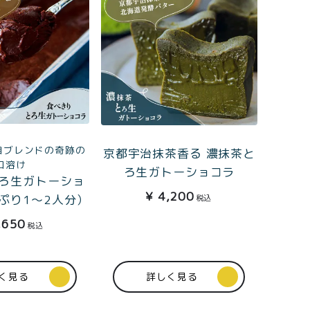
自ブレンドの奇跡の
京都宇治抹茶香る 濃抹茶と
口溶け
ろ生ガトーショコラ
ろ生ガトーショ
¥
4,200
ぷり1〜2人分）
税込
,650
税込
く見る
詳しく見る