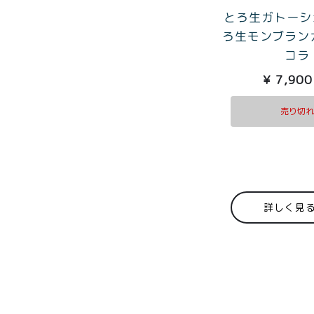
とろ生ガトーシ
ろ生モンブラン
コラ
¥
7,900
売り切
詳しく見