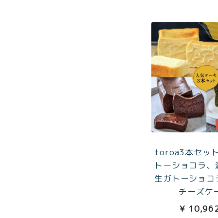
とろ生ガ
トーショ
コラ
とろ生 ま
とめ買い
お得セッ
ト
価格別
お中元
¥2,0
紅茶
¥3,9
toroa3本セッ
toroaTea
トーショコラ、
¥6,0
焼き菓子
生ガトーショコ
チーズケ
メルマガ
¥
10,96
会員様限