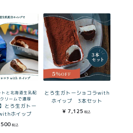
0
ログイン
カート
とろ生ガトーショコラwith
ートと北海道生乳配
会員登録
プクリームで濃厚
ホイップ 3本セット
】とろ生ガトー
¥
7,125
税込
withホイップ
株式会社フードクリエイティブファクトリー
,500
税込
〒599-8237