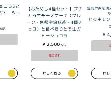
ョコラ&と
笠間の栗を使
【おためし4種セット】プチ
ガトーショ
とろ生チーズケーキ（プレ
とろ生モン
ーン・京都宇治抹茶・4種チ
ョコ）と食べきりとろ生ガ
税込
¥
4
トーショコラ
れ
¥
2,500
税込
売り切れ
る
詳しく見る
詳し