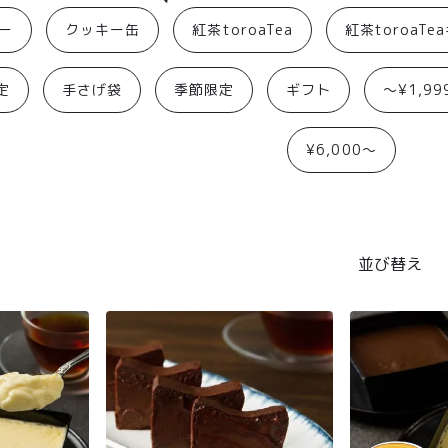
ー
クッキー缶
紅茶toroaTea
紅茶toroaTe
定
手さげ袋
季節限定
ギフト
〜¥1,99
¥6,000〜
並び替え