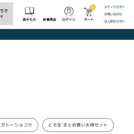
メディアの方へ
0
だちで
お問い合わせ
F
読みもの
新着商品
ログイン
カート
法人取引の方へ
CLOSE
生ガトーショコラ
とろ生 まとめ買いお得セット