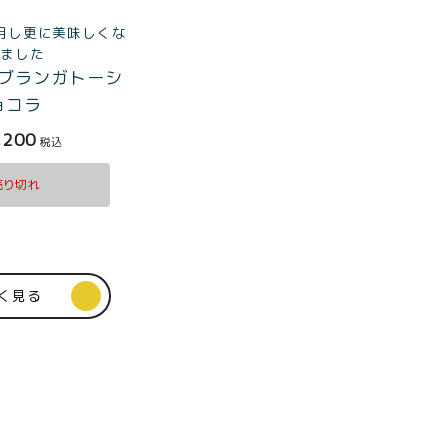
用し更に美味しくな
りました
ブランガトーシ
ョコラ
,200
税込
売り切れ
く見る