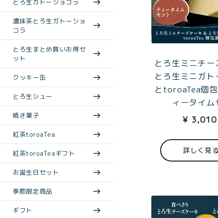
とろ生ガトーショコラ
濃抹茶とろ生ガトーショ
コラ
とろ生まとめ買いお得セ
ット
とろ生ミニチー
とろ生ミニガト
クッキー缶
とtoroaTea
とろ生シュー
ィータイム
焼き菓子
¥
3,010
紅茶toroaTea
詳しく見
紅茶toroaTeaギフト
お誕生日セット
季節限定商品
ギフト