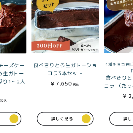
4種チョコ独
食べきりとろ生ガトーショ
チーズケー
コラ3本セット
ろ生ガトー
食べきりと
ぷり1〜2人
¥
7,650
税込
コラ （たっ
¥
2
税込
る
詳しく見る
詳し