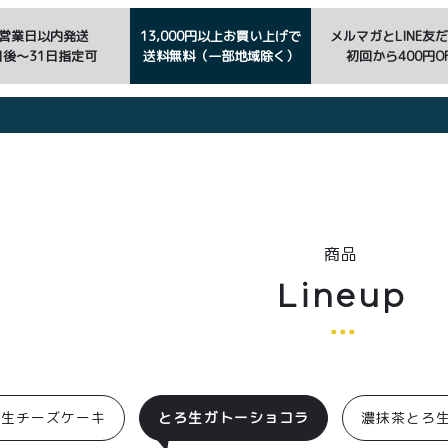
3営業日以内発送
13,000円以上お買い上げで
メルマガとLINE友
日後〜31日指定可
送料無料（一部地域除く）
初回から400円OF
商品
Lineup
ろ生チーズケーキ
とろ生ガトーショコラ
濃抹茶とろ