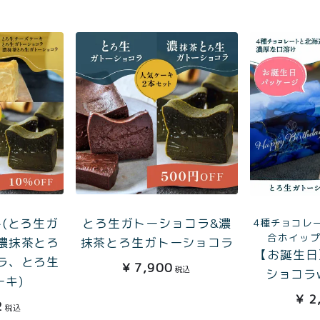
TOP
商品
読みもの
ご利用ガ
00〜
イド
特集記事
会社概要
99
ト(とろ生ガ
とろ生ガトーショコラ&濃
4種チョコレ
合ホイッ
メンバー
お問い合
濃抹茶とろ
抹茶とろ生ガトーショコラ
00〜
【お誕生日
特典
わせ
ラ、とろ生
¥
7,900
税込
ショコラ
ーキ)
¥
2
2
税込