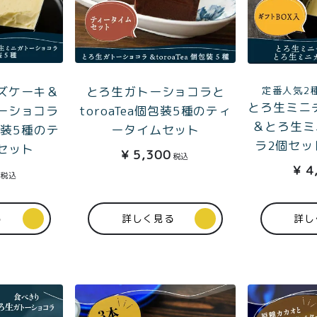
ズケーキ＆
とろ生ガトーショコラと
定番人気2
とろ生ミニ
ーショコラ
toroaTea個包装5種のティ
＆とろ生ミ
個包装5種のテ
ータイムセット
ラ2個セッ
セット
¥
5,300
税込
¥
4
税込
る
詳しく見る
詳し