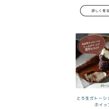
定
詳しく見
toroa夏
のアウト
レットセ
ール
プライバシーポリシー
特定
とろ生ガトーショ
ホイッ