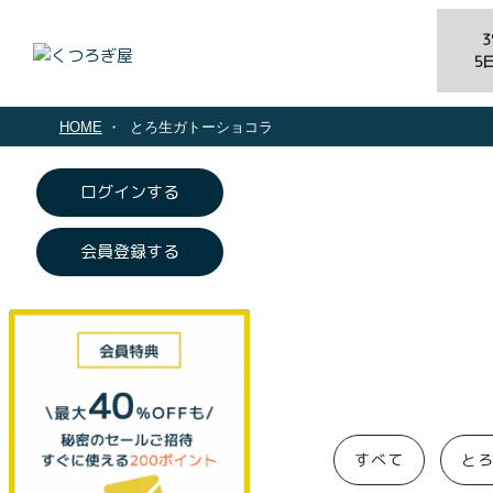
5
HOME
とろ生ガトーショコラ
ログインする
会員登録する
すべて
と