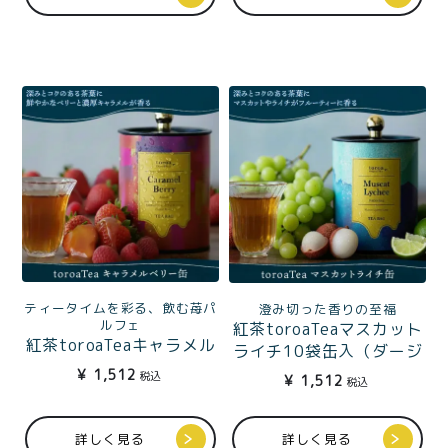
ティータイムを彩る、飲む苺パ
澄み切った香りの至福
ルフェ
紅茶toroaTeaマスカット
紅茶toroaTeaキャラメル
ライチ10袋缶入（ダージ
ベリー10袋入缶（アッサ
リン）
¥
1,512
税込
¥
1,512
税込
ム）
詳しく見る
詳しく見る