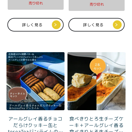
ラン）ギフトBOX入
売り切れ
売り切れ
詳しく見る
詳しく見る
アールグレイ香るチョコ
食べきりとろ生チーズケ
だらけクッキー缶と
ーキ＋アールグレイ香る
toroaTeaジンライムのテ
食べきりとろ生チーズケ