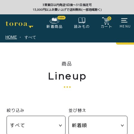
3営業日以内発送5日後〜31日指定可
13,000円以上お買い上げで送料無料(一部地域除く)
CLOSE
0
新着商品
カート
MENU
読みもの
HOME
すべて
マイページ
0
商品
ログイン
カート
Lineup
注文履歴
会員登録情報
ポイント
絞り込み
並び替え