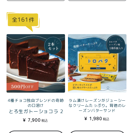
商品一覧
とろ生チーズケーキ
とろ生ガトーショコラ
161
濃抹茶とろ生ガトーシ
とろ生 まとめ買いお得
ョコラ
セット
とろ生シュー
お中元
クッキー缶
紅茶toroaTea
紅茶toroaTeaギフト
焼き菓子
お誕生日セット
メルマガ会員様限定
4種チョコ独自ブレンドの奇跡
ラム漬けレーズンがジューシー
手さげ袋
toroa夏のアウトレッ
の口溶け
なクリームたっぷり。背徳のレ
ーズンバターサンド
とろ生ガトーショコラ 2
トセール
常温一番人気 トロバタ レ
本セット
季節限定
¥
1,980
税込
¥
7,900
税込
ーズン味（1箱6個入り）