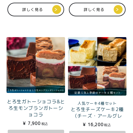
詳しく見る
詳しく見る
とろ生ガトーショコラ&と
人気ケーキ4種セット
ろ生モンブランガトーシ
とろ生チーズケーキ2種
ョコラ
（チーズ・アールグレ
イ）ととろ生ガトーショ
¥
7,900
税込
¥
16,200
税込
コラ2種（ガトー・モンブ