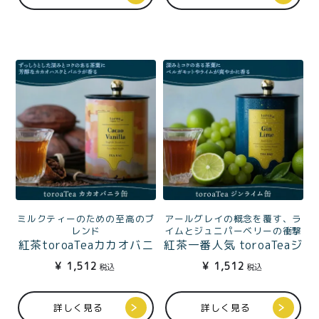
ミルクティーのための至高のブ
アールグレイの概念を覆す、ラ
レンド
イムとジュニパーベリーの衝撃
紅茶toroaTeaカカオバニ
紅茶一番人気 toroaTeaジ
ラ10袋入缶（イングリッ
ンライム10袋入缶（アー
¥
1,512
¥
1,512
税込
税込
シュ・ブレックファース
ルグレイ）
ト）
詳しく見る
詳しく見る