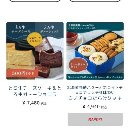
北海道発酵バターとホワイトチ
とろ生チーズケーキ＆と
ョコでリッチな味わい
ろ生ガトーショコラ
白いチョコだらけクッキ
¥
7,480
税込
ー缶とtoroaTeaジンライ
¥
4,940
税込
ムのティータイムセット
売り切れ