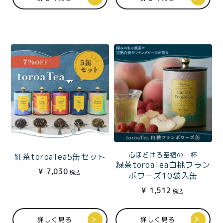
プライバシーポリシー
特定商取引法に基づく表記
心ほどける至福の一杯
紅茶toroaTea5缶セット
緑茶toroaTea白桃フラン
¥
7,030
税込
ボワーズ10袋入缶
¥
1,512
税込
詳しく見る
詳しく見る