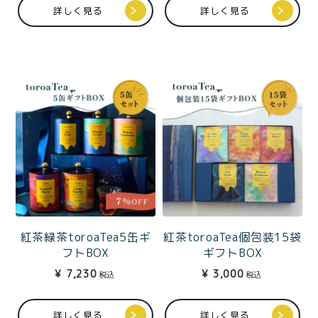
価格別
詳しく見る
詳しく見る
〜¥1,999
¥2,000〜¥3,999
¥4,000〜¥5,999
¥6,000〜
TOP
商品
読みもの
特集記事
会社概要
メンバー特典
お問い合わせ
紅茶緑茶toroaTea5缶ギ
紅茶toroaTea個包装15袋
ご利用ガイド
フトBOX
ギフトBOX
¥
7,230
¥
3,000
税込
税込
詳しく見る
詳しく見る