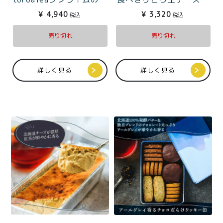
ィータイムセット
ーキ（たっぷり1〜2人
¥
4,940
¥
3,320
税込
税込
分）
売り切れ
売り切れ
詳しく見る
詳しく見る