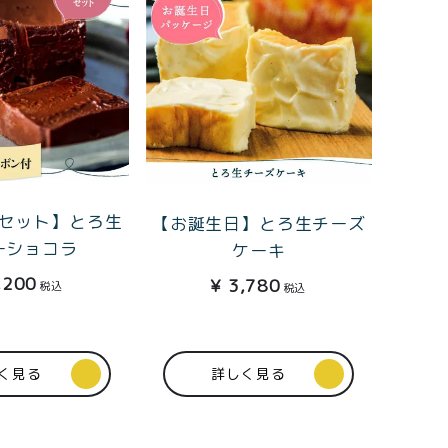
セット】とろ生
【お誕生日】とろ生チーズ
ーショコラ
ケーキ
,200
¥
3,780
税込
税込
く見る
詳しく見る