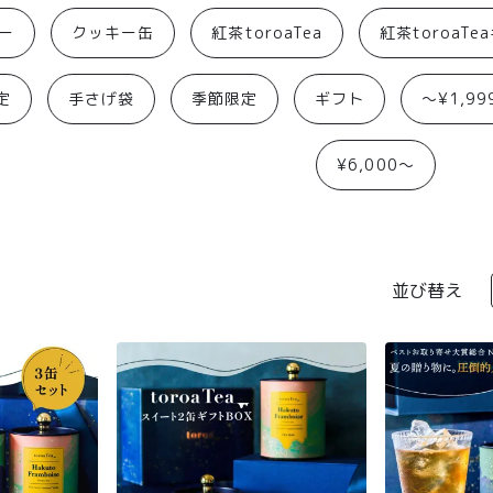
ー
クッキー缶
紅茶toroaTea
紅茶toroaTe
定
手さげ袋
季節限定
ギフト
〜¥1,99
¥6,000〜
並び替え