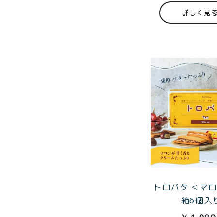
toroa夏
詳しく見
のアウト
レットセ
ール
プライバシーポリシー
特定
トロバタ ＜マ
箱6個入