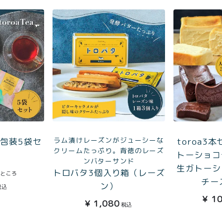
TOP
商品
読みもの
ご利用ガ
00〜
イド
特集記事
会社概要
99
ラム漬けレーズンがジューシーな
a個包装5袋セ
toroa3
メンバー
お問い合
00〜
クリームたっぷり。背徳のレーズ
トーショコ
特典
わせ
ンバターサンド
生ガトーシ
トロバタ3個入り箱（レーズ
のところ
チー
ン）
税込
¥
10
¥
1,080
税込