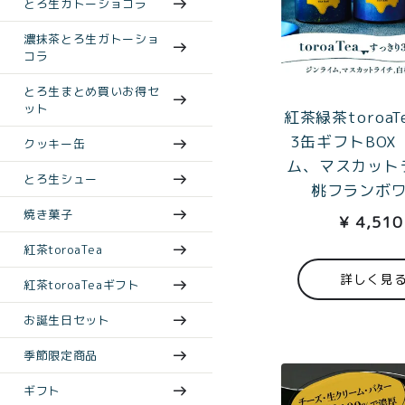
とろ生ガトーショコラ
濃抹茶とろ生ガトーショ
コラ
とろ生まとめ買いお得セ
ット
紅茶緑茶toroa
3缶ギフトBOX
クッキー缶
ム、マスカット
とろ生シュー
桃フランボ
焼き菓子
¥
4,510
紅茶toroaTea
詳しく見
紅茶toroaTeaギフト
お誕生日セット
季節限定商品
ギフト