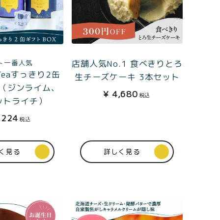
店舗人気No.1 食べきりとろ
ト一番人気
aTeaすっきり2缶
生チーズケーキ 3本セット
X（ジンライム、
¥
4,680
税込
ットライチ）
,224
税込
く見る
詳しく見る