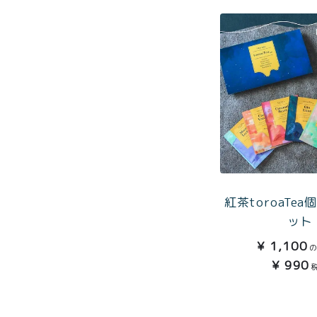
トーショ
コラ
とろ生 ま
とめ買い
お得セッ
ト
価格別
お中元
¥2,0
紅茶
¥3,9
toroaTea
紅茶toroaTe
¥6,0
ット
焼き菓子
¥
1,100
メルマガ
¥
990
会員様限
定