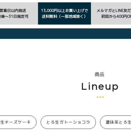
3営業日以内発送
13,000円以上お買い上げで
メルマガとLINE友
日後〜31日指定可
送料無料（一部地域除く）
初回から400円OF
商品
Lineup
ろ生チーズケーキ
とろ生ガトーショコラ
濃抹茶とろ