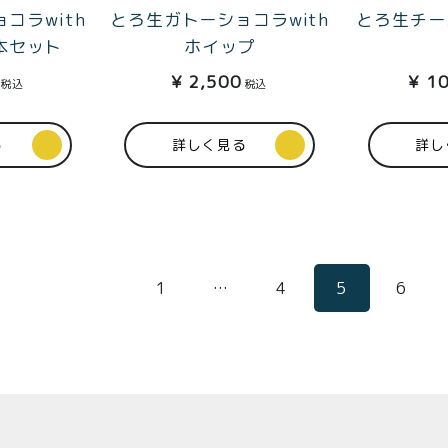
とろ生ガトーショコラwith
コラwith
とろ生チー
ホイップ
本セット
¥
2,500
¥
10
税込
税込
る
詳しく見る
詳し
1
…
4
5
6