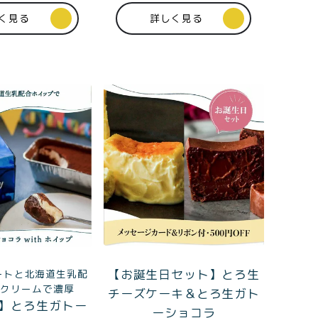
10:00〜17:00（平日）
く見る
詳しく見る
【お誕生日セット】とろ生
ートと北海道生乳配
プクリームで濃厚
チーズケーキ＆とろ生ガト
】とろ生ガトー
ーショコラ