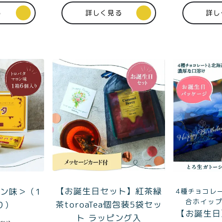
る
詳しく見る
詳し
商取引法に基づく表記
【お誕生日セット】紅茶緑
ロン味＞（1
4種チョコレ
合ホイッ
茶toroaTea個包装5袋セッ
り）
【お誕生日
ト ラッピング入