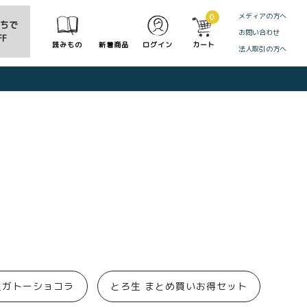
メディアの方へ
0
だちで
お問い合わせ
F
読みもの
新着商品
ログイン
カート
法人取引の方へ
CLOSE
生ガトーショコラ
とろ生 まとめ買いお得セット