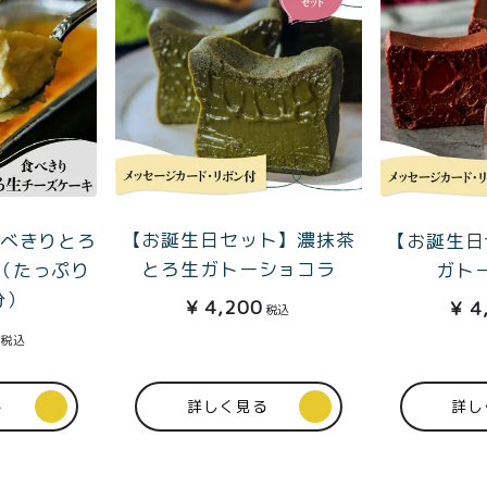
【お誕生日セット】濃抹茶
食べきりとろ
【お誕生日
とろ生ガトーショコラ
（たっぷり
ガト
分）
¥
4,200
¥
4
税込
税込
る
詳しく見る
詳し