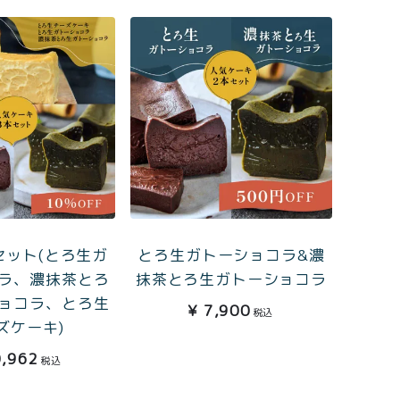
0
ログイン
カート
会員登録
本セット(とろ生ガ
とろ生ガトーショコラ&濃
ラ、濃抹茶とろ
抹茶とろ生ガトーショコラ
ョコラ、とろ生
¥
7,900
税込
株式会社フードクリエイティブファクトリー
ズケーキ)
〒599-8237
,962
税込
堺市中区深井水池町3210-1