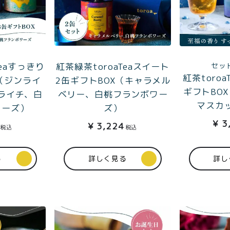
Teaすっきり
紅茶緑茶toroaTeaスイート
セッ
紅茶toro
（ジンライ
2缶ギフトBOX（キャラメル
ギフトBO
ライチ、白
ベリー、白桃フランボワー
マスカ
ワーズ）
ズ）
¥
3
¥
3,224
税込
税込
る
詳しく見る
詳し