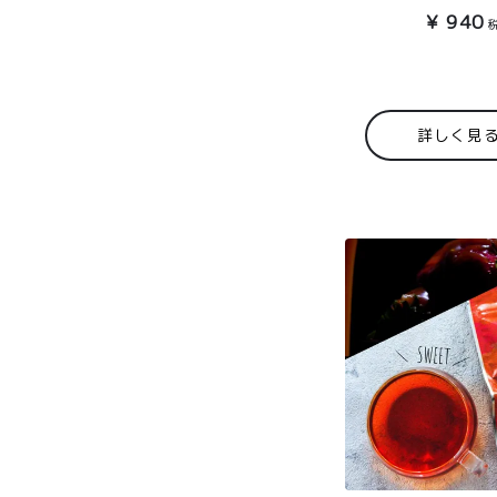
メルマガ
¥
940
会員様限
定
toroa夏
詳しく見
のアウト
レットセ
ール
プライバシーポリシー
特定