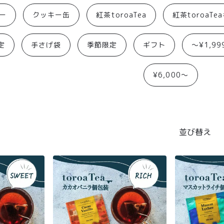
ー
クッキー缶
紅茶toroaTea
紅茶toroaTe
定
手さげ袋
季節限定
ギフト
〜¥1,99
¥6,000〜
並び替え