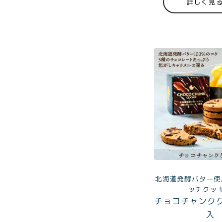
詳しく見
商品一覧
とろ生ガ
トーショ
コラ
とろ生 ま
とめ買い
お得セッ
ト
価格別
お中元
¥2,0
紅茶
¥3,9
北海道発酵バター使
toroaTea
ッチクッ
¥6,0
チョコチャンク
焼き菓子
入