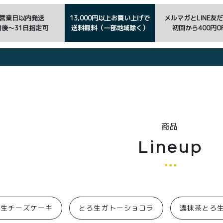
3営業日以内発送
13,000円以上お買い上げで
メルマガとLINE友
日後〜31日指定可
送料無料（一部地域除く）
初回から400円OF
商品
Lineup
ろ生チーズケーキ
とろ生ガトーショコラ
濃抹茶とろ