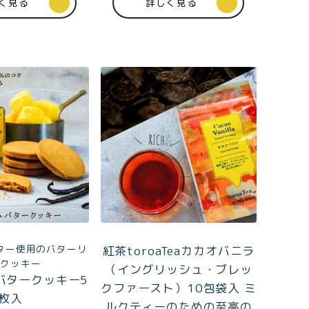
く見る
詳しく見る
0
ログイン
カート
ター使用のバターリ
紅茶toroaTeaカカオバニラ
会員登録
チクッキー
（イングリッシュ・ブレッ
バタークッキー5
クファースト）10包袋入 ミ
枚入
ルクティーのための至高の