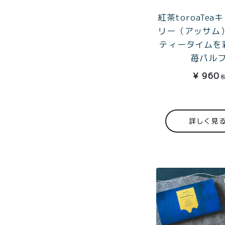
紅茶toroaTe
リー（アッサム
ティータイムを
苺パル
¥
960
詳しく見