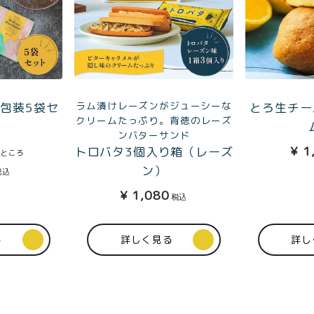
ラム漬けレーズンがジューシーな
a個包装5袋セ
とろ生チー
クリームたっぷり。背徳のレーズ
ンバターサンド
¥
1
トロバタ3個入り箱（レーズ
のところ
ン）
税込
¥
1,080
税込
る
詳しく見る
詳し