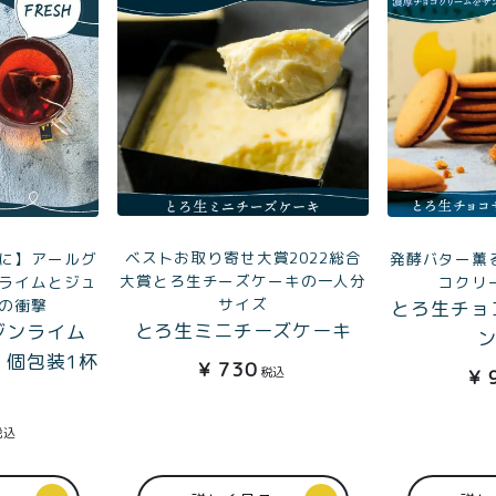
ベストお取り寄せ大賞2022総合
に】アールグ
発酵バター薫
大賞とろ生チーズケーキの一人分
ライムとジュ
コクリ
サイズ
の衝撃
とろ生チョ
とろ生ミニチーズケーキ
aジンライム
ン
）個包装1杯
¥
730
税込
¥
税込