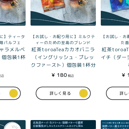
に】ティータ
【お試し・お配り用に】ミルクテ
【お試し・お
苺パルフェ
ィーのための至高のブレンド
た
aキャラメルベ
紅茶toroaTeaカカオバニラ
紅茶toro
）個包装1杯
（イングリッシュ・ブレッ
イチ（ダー
クファースト）個包装1杯分
¥
180
¥
税込
税込
る
詳しく見る
詳し