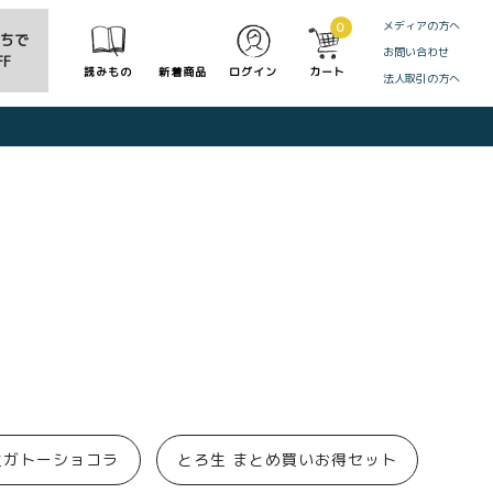
メディアの方へ
0
だちで
お問い合わせ
F
読みもの
新着商品
ログイン
カート
法人取引の方へ
CLOSE
生ガトーショコラ
とろ生 まとめ買いお得セット