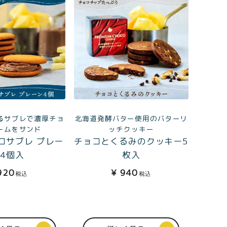
北海道発酵バター使用のバターリ
るサブレで濃厚チョ
ッチクッキー
ームをサンド
チョコとくるみのクッキー5
コサブレ プレー
枚入
4個入
¥
940
920
税込
税込