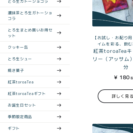
とろ生ガトーショコラ
濃抹茶とろ生ガトーショ
コラ
とろ生まとめ買いお得セ
ット
【お試し・お配り用
イムを彩る、飲む
クッキー缶
紅茶toroaTe
リー（アッサム
とろ生シュー
分
焼き菓子
¥
180
紅茶toroaTea
紅茶toroaTeaギフト
詳しく見
お誕生日セット
季節限定商品
ギフト