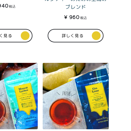
株式会社フードクリエイティブファクトリー
940
ブレンド
税込
〒599-8237
¥
960
税込
堺市中区深井水池町3210-1
10:00〜17:00（平日）
く見る
詳しく見る