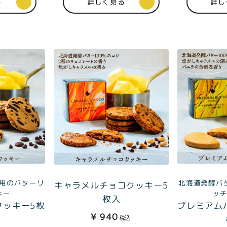
る
詳しく見る
詳し
TOP
商品
読みもの
ご利用ガ
00〜
イド
特集記事
会社概要
99
用のバターリ
北海道発酵バ
キャラメルチョコクッキー5
キー
ッ
メンバー
お問い合
枚入
00〜
クッキー5枚
プレミアム
特典
わせ
¥
940
税込