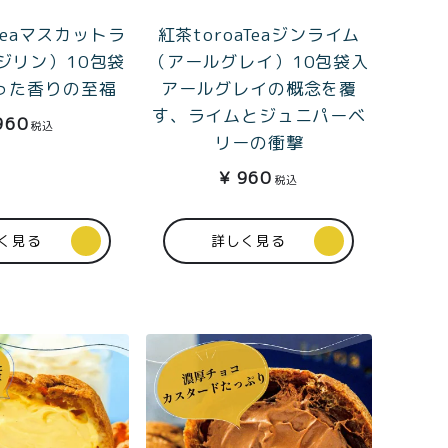
aTeaマスカットラ
紅茶toroaTeaジンライム
ジリン）10包袋
（アールグレイ）10包袋入
った香りの至福
アールグレイの概念を覆
す、ライムとジュニパーベ
960
税込
リーの衝撃
¥
960
税込
く見る
詳しく見る