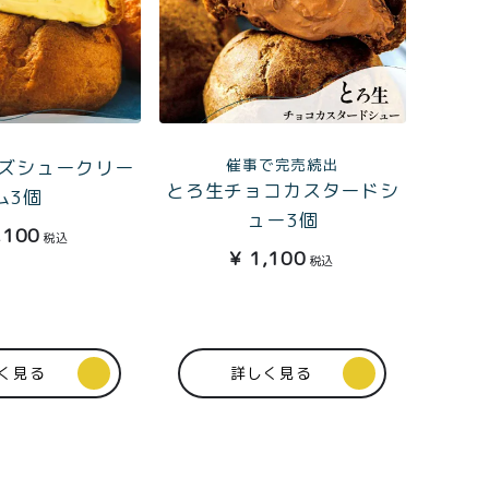
催事で完売続出
ズシュークリー
とろ生チョコカスタードシ
ム3個
ュー3個
,100
税込
¥
1,100
税込
く見る
詳しく見る