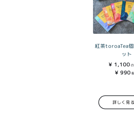
紅茶toroaTe
ット
¥
1,100
¥
990
詳しく見