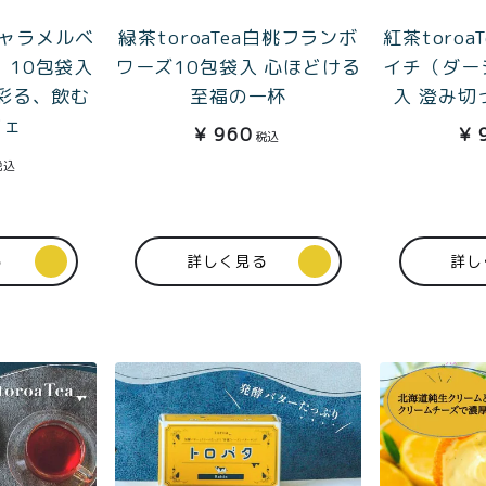
aキャラメルベ
緑茶toroaTea白桃フランボ
紅茶toro
）10包袋入
ワーズ10包袋入 心ほどける
イチ（ダー
彩る、飲む
至福の一杯
入 澄み切
フェ
¥
960
¥
税込
税込
る
詳しく見る
詳し