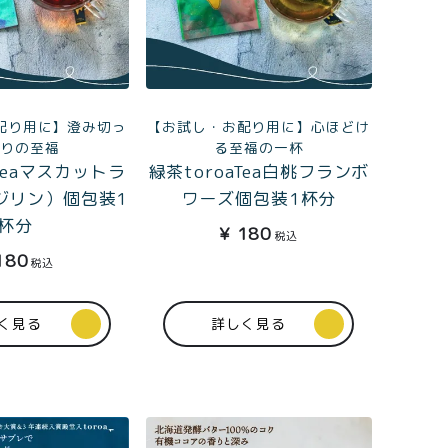
配り用に】澄み切っ
【お試し・お配り用に】心ほどけ
香りの至福
る至福の一杯
aTeaマスカットラ
緑茶toroaTea白桃フランボ
ジリン）個包装1
ワーズ個包装1杯分
杯分
¥
180
税込
180
税込
く見る
詳しく見る